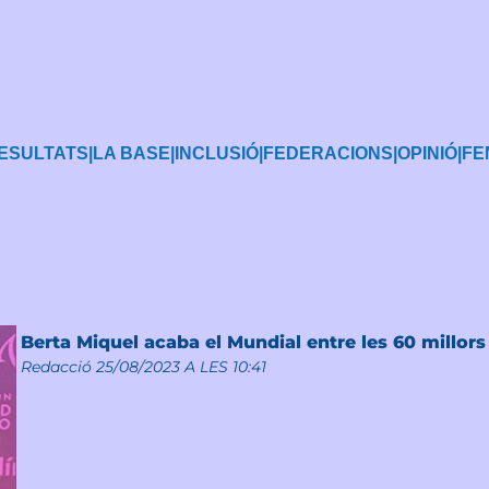
ESULTATS
|
LA BASE
|
INCLUSIÓ
|
FEDERACIONS
|
OPINIÓ
|
FE
Berta Miquel acaba el Mundial entre les 60 millors
Redacció
25/08/2023 A LES 10:41