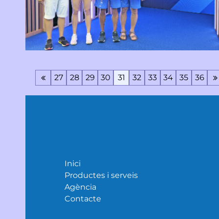
27
28
29
30
31
32
33
34
35
36
Inici
Productes i serveis
Agència
Contacte