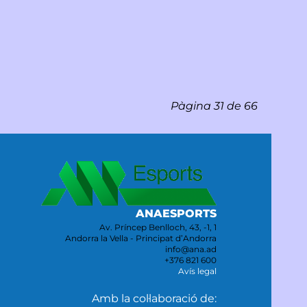
Pàgina 31 de 66
ANAESPORTS
Av. Príncep Benlloch, 43, -1, 1
Andorra la Vella - Principat d’Andorra
info@ana.ad
+376 821 600
Avís legal
Amb la col·laboració de: