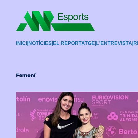
INICI
|
NOTÍCIES
|
EL REPORTATGE
|
L'ENTREVISTA
|
R
Femení