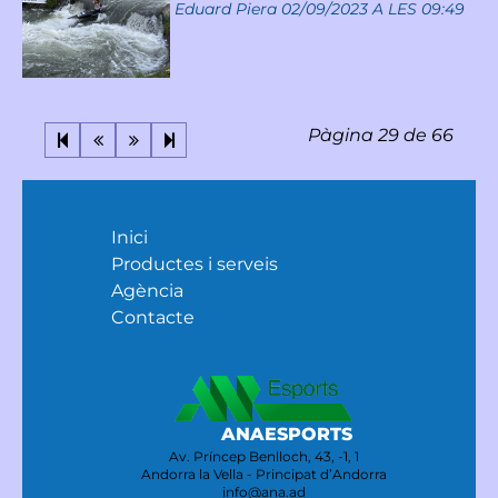
Eduard Piera
02/09/2023 A LES 09:49
Pàgina 29 de 66
Inici
Productes i serveis
Agència
Contacte
ANAESPORTS
Av. Príncep Benlloch, 43, -1, 1
Andorra la Vella - Principat d’Andorra
info@ana.ad