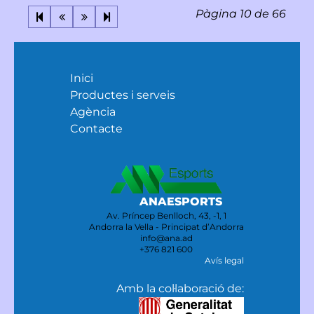
Pàgina 10 de 66
Inici
Productes i serveis
Agència
Contacte
ANAESPORTS
Av. Príncep Benlloch, 43, -1, 1
Andorra la Vella - Principat d’Andorra
info@ana.ad
+376 821 600
Avís legal
Amb la col·laboració de: