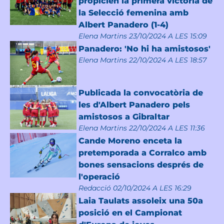
propicien la primera victòria de
la Selecció femenina amb
Albert Panadero (1-4)
Elena Martins
23/10/2024 A LES 15:09
Panadero: 'No hi ha amistosos'
Elena Martins
22/10/2024 A LES 18:57
Publicada la convocatòria de
les d'Albert Panadero pels
amistosos a Gibraltar
Elena Martins
22/10/2024 A LES 11:36
Cande Moreno enceta la
pretemporada a Corralco amb
bones sensacions després de
l'operació
Redacció
02/10/2024 A LES 16:29
Laia Taulats assoleix una 50a
posició en el Campionat