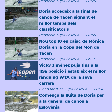
Redacció
30/08/2025 A LES 17:25
Doria accedeix a la final de
canoa de Tacen signant el
millor temps dels
classificatoris
Redacció
30/08/2025 A LES 12:55
Nou top 10 en caiac de Mònica
Doria en la Copa del Món de
Tacen
Redacció
29/08/2025 A LES 19:13
Vicky Jiménez puja fins a la
119a posició i estableix el millor
rànquing WTA de la seva
carrera
Elena Martins
29/08/2025 A LES 17:31
Comença la lluita de Doria per
a la general de canoa a
Eslovènia