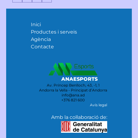
Inici
Productes i serveis
Agència
Contacte
ANAESPORTS
Av. Príncep Benlloch, 43, -1, 1
Andorra la Vella - Principat d’Andorra
info@ana.ad
+376 821 600
Avís legal
Amb la col·laboració de: