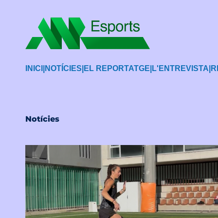
INICI
|
NOTÍCIES
|
EL REPORTATGE
|
L'ENTREVISTA
|
R
Notícies