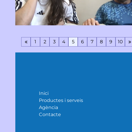
1
2
3
4
5
6
7
8
9
10
Inici
Productes i serveis
Agència
Contacte