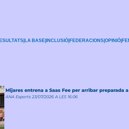
ESULTATS
|
LA BASE
|
INCLUSIÓ
|
FEDERACIONS
|
OPINIÓ
|
FE
Mijares entrena a Saas Fee per arribar preparada 
ANA Esports
23/07/2026 A LES 16:06