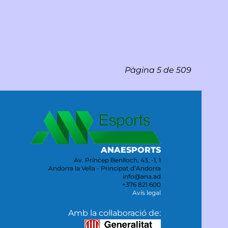
Pàgina 5 de 509
ANAESPORTS
Av. Príncep Benlloch, 43, -1, 1
Andorra la Vella - Principat d’Andorra
info@ana.ad
+376 821 600
Avís legal
Amb la col·laboració de: