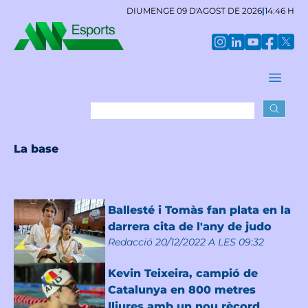
DIUMENGE 09 D'AGOST DE 2026
|
14:46 H
La base
Ballesté i Tomàs fan plata en la
darrera cita de l'any de judo
Redacció
20/12/2022 A LES 09:32
Kevin Teixeira, campió de
Catalunya en 800 metres
lliures amb un nou rècord