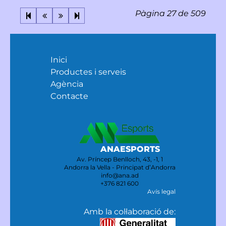
Pàgina 27 de 509
Inici
Productes i serveis
Agència
Contacte
ANAESPORTS
Av. Príncep Benlloch, 43, -1, 1
Andorra la Vella - Principat d’Andorra
info@ana.ad
+376 821 600
Avís legal
Amb la col·laboració de: