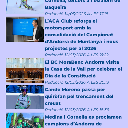
Cornella, tercers a l’eslàlom de
Baqueira
Redacció
14/03/2026 A LES 17:18
L’ACA Club reforça el
motorsport amb la
consolidació del Campionat
d’Andorra de Muntanya i nous
projectes per al 2026
Redacció
12/03/2026 A LES 21:22
El BC MoraBanc Andorra visita
la Casa de la Vall per celebrar el
Dia de la Constitució
Redacció
12/03/2026 A LES 20:13
Cande Moreno passa per
quiròfan pel trencament del
creuat
Redacció
12/03/2026 A LES 18:36
Medina i Cornella es proclamen
campions d’Andorra de