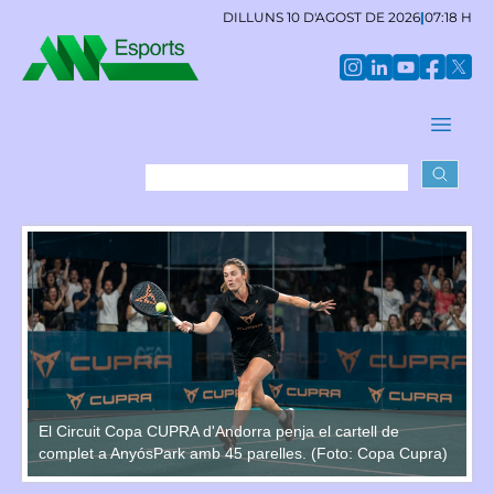
DILLUNS 10 D'AGOST DE 2026
|
07:18 H
El Circuit Copa CUPRA d'Andorra penja el cartell de
El
a)
complet a AnyósPark amb 45 parelles. (Foto: Copa Cupra)
co