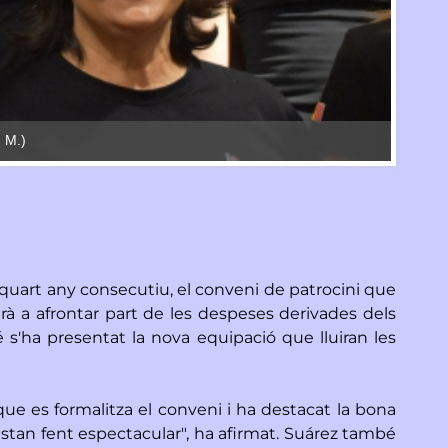
. M.)
L'entre
quart any consecutiu, el conveni de patrocini que
irà a afrontar part de les despeses derivades dels
 s'ha presentat la nova equipació que lluiran les
ue es formalitza el conveni i ha destacat la bona
estan fent espectacular", ha afirmat. Suárez també