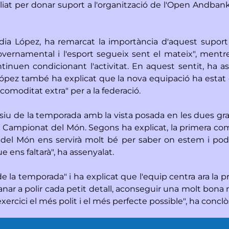
iat per donar suport a l'organització de l'Open Andbank 
udia López, ha remarcat la importància d'aquest supor
vernamental i l'esport segueix sent el mateix", mentre 
tinuen condicionant l'activitat. En aquest sentit, ha 
 López també ha explicat que la nova equipació ha estat 
 comoditat extra" per a la federació.
isiu de la temporada amb la vista posada en les dues gra
 Campionat del Món. Segons ha explicat, la primera compe
 del Món ens servirà molt bé per saber on estem i pode
 ens faltarà", ha assenyalat.
e la temporada" i ha explicat que l'equip centra ara la pr
nar a polir cada petit detall, aconseguir una molt bona no
l'exercici el més polit i el més perfecte possible", ha conclò