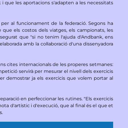
i que les aportacions s'adapten a les necessitats
t per al funcionament de la federació. Segons ha
que els costos dels viatges, els campionats, les
assegurat que "si no tenim l'ajuda d'Andbank, ens
elaborada amb la col·laboració d'una dissenyadora
ns cites internacionals de les properes setmanes:
tició servirà per mesurar el nivell dels exercicis
r demostrar ja els exercicis que volem portar al
eparació en perfeccionar les rutines. "Els exercicis
ta d'artístic i d'execució, que al final és el que et
s.