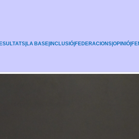
ESULTATS
|
LA BASE
|
INCLUSIÓ
|
FEDERACIONS
|
OPINIÓ
|
FE