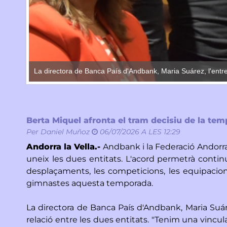
La directora de Banca País d'Andbank, Maria Suárez, l'entre
Berta Miquel afronta el tram decisiu de la te
Per
Daniel Muñoz
06/07/2026 A LES 12:29
Andorra la Vella.-
Andbank i la Federació Andorra
uneix les dues entitats. L'acord permetrà continu
desplaçaments, les competicions, les equipacions
gimnastes aquesta temporada.
La directora de Banca País d'Andbank, Maria Suár
relació entre les dues entitats. "Tenim una vincu