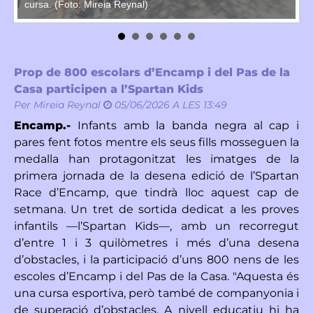
cursa. (Foto: Mireia Reynal)
ac
Prop de 800 escolars d’Encamp i del Pas de la
Casa participen a l’Spartan Kids
Per
Mireia Reynal
05/06/2026 A LES 13:49
Encamp.-
Infants amb la banda negra al cap i
pares fent fotos mentre els seus fills mosseguen la
medalla han protagonitzat les imatges de la
primera jornada de la desena edició de l’Spartan
Race d’Encamp, que tindrà lloc aquest cap de
setmana. Un tret de sortida dedicat a les proves
infantils —l’Spartan Kids—, amb un recorregut
d’entre 1 i 3 quilòmetres i més d’una desena
d’obstacles, i la participació d’uns 800 nens de les
escoles d’Encamp i del Pas de la Casa. "Aquesta és
una cursa esportiva, però també de companyonia i
de superació d’obstacles. A nivell educatiu hi ha