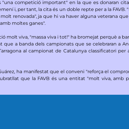
"una competició important" en la que es donaran cita s
mení i, per tant, la cita és un doble repte per a la FAVB
 molt renovada", ja que hi va haver alguna veterana que 
rò amb moltes ganes".
ó molt viva, "massa viva i tot!" ha bromejat perquè a ban
 que a banda dels campionats que se celebraran a Andor
arragona al campionat de Catalunya classificatori per 
Suárez, ha manifestat que el conveni "reforça el comprom
a subratllat que la FAVB és una entitat "molt viva, amb