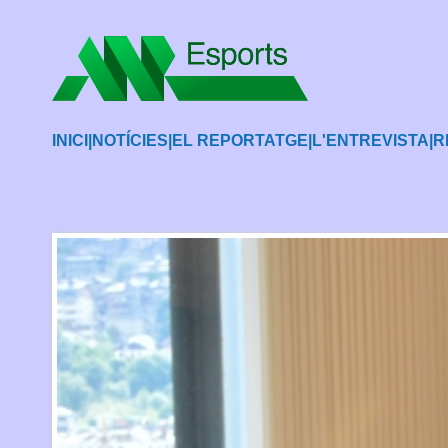
INICI
|
NOTÍCIES
|
EL REPORTATGE
|
L'ENTREVISTA
|
R