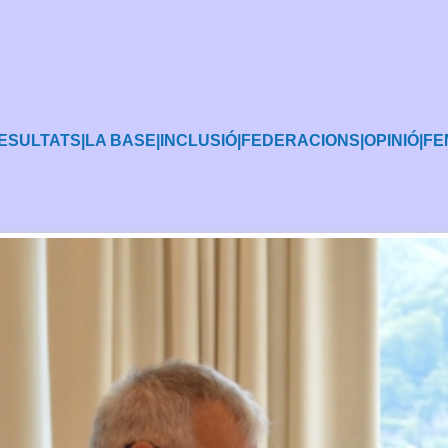
ESULTATS
|
LA BASE
|
INCLUSIÓ
|
FEDERACIONS
|
OPINIÓ
|
FE