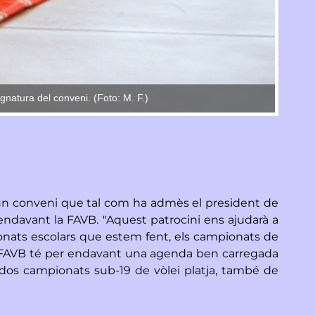
gnatura del conveni. (Foto: M. F.)
El pres
 un conveni que tal com ha admès el president de
r endavant la FAVB. "Aquest patrocini ens ajudarà a
pionats escolars que estem fent, els campionats de
ue la FAVB té per endavant una agenda ben carregada
 dos campionats sub-19 de vòlei platja, també de