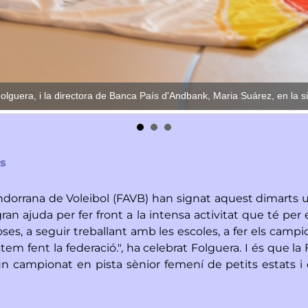
olguera, i la directora de Banca País d'Andbank, Maria Suárez, en la si
es
ndorrana de Voleibol (FAVB) han signat aquest dimarts
 gran ajuda per fer front a la intensa activitat que té pe
oses, a seguir treballant amb les escoles, a fer els cam
ue estem fent la federació.", ha celebrat Folguera. I és q
un campionat en pista sènior femení de petits estats i