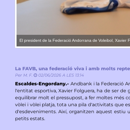
El president de la Federació Andorrana de Voleibol, Xavier F
La FAVB, una federació viva i amb molts rept
Per
M. F.
02/06/2026 A LES 13:14
Escaldes-Engordany.-
Andbank i la Federació A
l'entitat esportiva, Xavier Folguera, ha de ser de
equilibrar molt el pressupost, a fer moltes més c
vòlei i vòlei platja, tota una pila d'activitats q
d'esdeveniments. Així, organitzen aquest estiu 
petits estats.