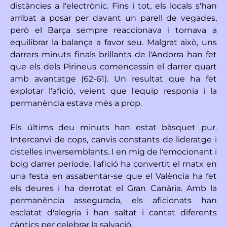
distàncies a l'electrònic. Fins i tot, els locals s'han
arribat a posar per davant un parell de vegades,
però el Barça sempre reaccionava i tornava a
equilibrar la balança a favor seu. Malgrat això, uns
darrers minuts finals brillants de l'Andorra han fet
que els dels Pirineus comencessin el darrer quart
amb avantatge (62-61). Un resultat que ha fet
explotar l'afició, veient que l'equip responia i la
permanència estava més a prop.
Els últims deu minuts han estat bàsquet pur.
Intercanvi de cops, canvis constants de lideratge i
cistelles inversemblants. I en mig de l'emocionant i
boig darrer període, l'afició ha convertit el matx en
una festa en assabentar-se que el València ha fet
els deures i ha derrotat el Gran Canària. Amb la
permanència assegurada, els aficionats han
esclatat d'alegria i han saltat i cantat diferents
càntics per celebrar la salvació.