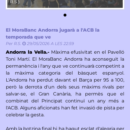
R.S.)
R.
El MoraBanc Andorra jugarà a l'ACB la
temporada que ve
Per
R.S.
29/05/2026 A LES 22:59
Andorra la Vella.-
Màxima efusivitat en el Pavelló
Toni Martí. El MoraBanc Andorra ha aconseguit la
permanència i l'any que ve continuarà competint a
la màxima categoria del bàsquet espanyol.
L'Andorra ha perdut davant el Barça per 95 a 100,
però la derrota d'un dels seus màxims rivals per
salvar-se, el Gran Canària, ha permès que el
combinat del Principat continuï un any més a
l'ACB. Alguns aficionats han fet invasió de pista per
celebrar la gesta.
Amb la botzina final hi ha hagut esclat d'alegria per