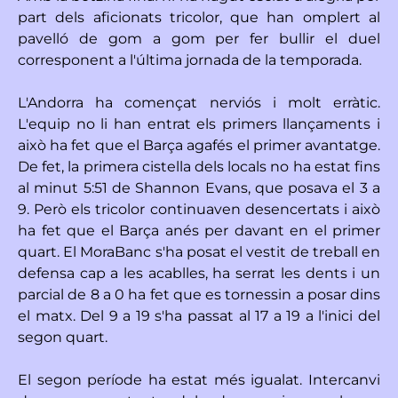
part dels aficionats tricolor, que han omplert al
pavelló de gom a gom per fer bullir el duel
corresponent a l'última jornada de la temporada.
L'Andorra ha començat nerviós i molt erràtic.
L'equip no li han entrat els primers llançaments i
això ha fet que el Barça agafés el primer avantatge.
De fet, la primera cistella dels locals no ha estat fins
al minut 5:51 de Shannon Evans, que posava el 3 a
9. Però els tricolor continuaven desencertats i això
ha fet que el Barça anés per davant en el primer
quart. El MoraBanc s'ha posat el vestit de treball en
defensa cap a les acablles, ha serrat les dents i un
parcial de 8 a 0 ha fet que es tornessin a posar dins
el matx. Del 9 a 19 s'ha passat al 17 a 19 a l'inici del
segon quart.
El segon període ha estat més igualat. Intercanvi