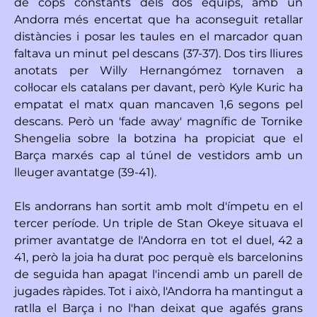
de cops constants dels dos equips, amb un
Andorra més encertat que ha aconseguit retallar
distàncies i posar les taules en el marcador quan
faltava un minut pel descans (37-37). Dos tirs lliures
anotats per Willy Hernangómez tornaven a
col·locar els catalans per davant, però Kyle Kuric ha
empatat el matx quan mancaven 1,6 segons pel
descans. Però un 'fade away' magnífic de Tornike
Shengelia sobre la botzina ha propiciat que el
Barça marxés cap al túnel de vestidors amb un
lleuger avantatge (39-41).
Els andorrans han sortit amb molt d'ímpetu en el
tercer període. Un triple de Stan Okeye situava el
primer avantatge de l'Andorra en tot el duel, 42 a
41, però la joia ha durat poc perquè els barcelonins
de seguida han apagat l'incendi amb un parell de
jugades ràpides. Tot i això, l'Andorra ha mantingut a
ratlla el Barça i no l'han deixat que agafés grans