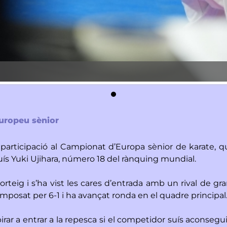
Europeu sènior
 participació al Campionat d’Europa sènior de karate, q
uís Yuki Ujihara, número 18 del rànquing mundial.
rteig i s’ha vist les cares d’entrada amb un rival de gra
mposat per 6-1 i ha avançat ronda en el quadre principal
pirar a entrar a la repesca si el competidor suís aconseguia