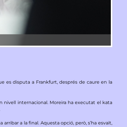
Silvio 
ue es disputa a Frankfurt, després de caure en la
n nivell internacional. Moreira ha executat el kata
.
 arribar a la final. Aquesta opció, però, s’ha esvaït,