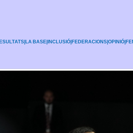
ESULTATS
|
LA BASE
|
INCLUSIÓ
|
FEDERACIONS
|
OPINIÓ
|
FE