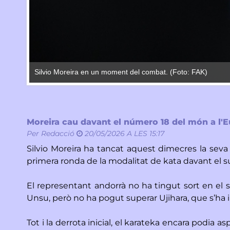
Silvio Moreira en un moment del combat. (Foto: FAK)
Moreira cau davant el número 18 del món a l'
Per
Redacció
20/05/2026 A LES 15:17
Silvio Moreira ha tancat aquest dimecres la seva
primera ronda de la modalitat de kata davant el s
El representant andorrà no ha tingut sort en el so
Unsu, però no ha pogut superar Ujihara, que s’ha i
Tot i la derrota inicial, el karateka encara podia as