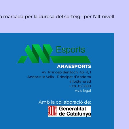
rcada per la duresa del sorteig i per l’alt nivell
ANAESPORTS
Av. Príncep Benlloch, 43, -1, 1
Andorra la Vella - Principat d’Andorra
info@ana.ad
+376 821 600
Avís legal
Amb la col·laboració de: