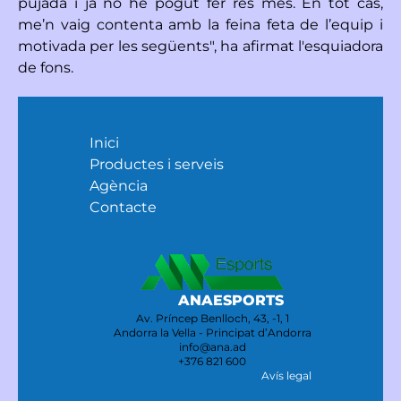
pujada i ja no he pogut fer res més. En tot cas,
me’n vaig contenta amb la feina feta de l’equip i
motivada per les següents", ha afirmat l'esquiadora
de fons.
Inici
Productes i serveis
Agència
Contacte
ANAESPORTS
Av. Príncep Benlloch, 43, -1, 1
Andorra la Vella - Principat d’Andorra
info@ana.ad
+376 821 600
Avís legal