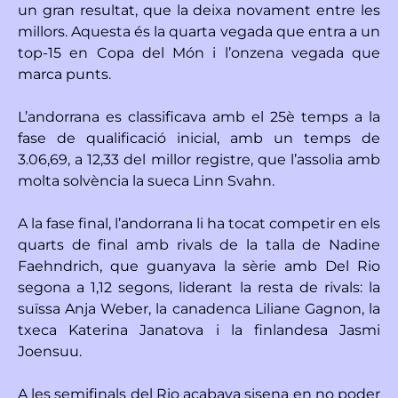
un gran resultat, que la deixa novament entre les
millors. Aquesta és la quarta vegada que entra a un
top-15 en Copa del Món i l’onzena vegada que
marca punts.
L’andorrana es classificava amb el 25è temps a la
fase de qualificació inicial, amb un temps de
3.06,69, a 12,33 del millor registre, que l’assolia amb
molta solvència la sueca Linn Svahn.
A la fase final, l’andorrana li ha tocat competir en els
quarts de final amb rivals de la talla de Nadine
Faehndrich, que guanyava la sèrie amb Del Rio
segona a 1,12 segons, liderant la resta de rivals: la
suïssa Anja Weber, la canadenca Liliane Gagnon, la
txeca Katerina Janatova i la finlandesa Jasmi
Joensuu.
A les semifinals del Rio acabava sisena en no poder