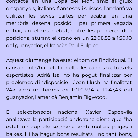
contacte en una Copa del Món, amb el gruix
d’espanyols, italians, francesos i suïssos, l’andorrà va
utilitzar les seves cartes per acabar en una
meritòria desena posició i per primera vegada
entrar, en el seu debut, entre les primeres deu
posicions, aturant el crono en un 22:08,58 a 1:50,10
del guanyador, el francès Paul Sulpice.
Aquest diumenge ha estat el torn de l’individual. El
cansament s’ha notat i molt a les cames de tots els
esportistes. Adrià Isal no ha pogut finalitzar per
problemes d’indisposició i Joan Lluch ha finalitzat
24è amb un temps de 1:01:03.94 a 12:47,43 del
guanyador, l’americà Benjamin Bigwood.
El seleccionador nacional, Xavier Capdevila
analitzava la participació andorrana dient que “ha
estat un cap de setmana amb moltes puges i
baixes. Hi ha hagut bons resultats i no tant bons,