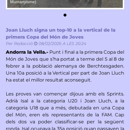
Muntanyisme)
Mu
Joan Lluch signa un top-10 a la vertical de la
primera Copa del Món de Joves
Per
Redacció
08/02/2026 A LES 20:24
Andorra la Vella.-
Punt i final a la primera Copa del
Món de Joves que s’ha portat a terme del 5 al 8 de
febrer a la població alemanya de Berchtesgaden.
Una 10a posició a la Vertical per part de Joan Lluch
ha estat el millor resultat aconseguit.
Les proves van començar dijous amb els Sprints.
Adrià Isal a la categoria U20 i Joan Lluch, a la
categoria U18 que a més, debutada en una Copa
del Món, eren els representants de la FAM. Cap
dels dos va poder classificar-se per la següent
ronda. Isal ocupava la 35a posició quan passaven la