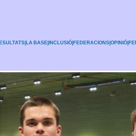
ESULTATS
|
LA BASE
|
INCLUSIÓ
|
FEDERACIONS
|
OPINIÓ
|
FE