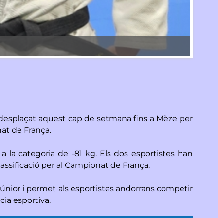
La del
a desplaçat aquest cap de setmana fins a Mèze per
nat de França.
a la categoria de -81 kg. Els dos esportistes han
assificació per al Campionat de França.
júnior i permet als esportistes andorrans competir
cia esportiva.