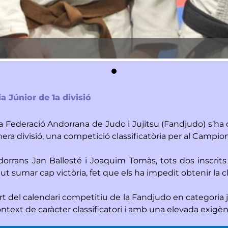
 Júnior de 1a divisió
la Federació Andorrana de Judo i Jujitsu (Fandjudo) s’h
era divisió, una competició classificatòria per al Campio
orrans Jan Ballesté i Joaquim Tomàs, tots dos inscrits 
sumar cap victòria, fet que els ha impedit obtenir la cl
rt del calendari competitiu de la Fandjudo en categoria 
context de caràcter classificatori i amb una elevada exigèn