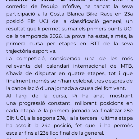
corredor de l’equip
Infofive
, ha tancat la seva
participació a la
Costa Blanca Bike Race
en
23a
posició Elit UCI de la classificació general
, un
resultat que li permet sumar els
primers punts UCI
de la temporada 2026
. La prova ha estat, a més,
la
primera cursa per etapes en BTT
de la seva
trajectòria esportiva.
La competició, considerada una de les més
rellevants del calendari internacional de MTB,
s’havia de disputar en quatre etapes, tot i que
finalment
només se n’han celebrat tres
després de
la cancel·lació d’una jornada a causa del fort vent.
Al llarg de la cursa, Pi ha anat mostrant
una
progressió constant
, millorant posicions en
cada etapa. A la primera jornada va finalitzar
28è
Elit UCI
, a la segona
27è
, i a la tercera i última etapa
ha assolit la
24a posició
, fet que li ha permès
escalar fins al 23è lloc final de la general.