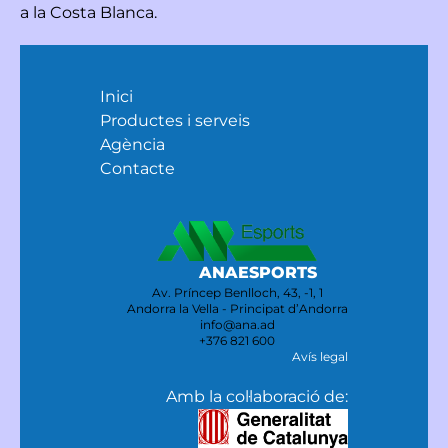
a la Costa Blanca.
Inici
Productes i serveis
Agència
Contacte
ANAESPORTS
Av. Príncep Benlloch, 43, -1, 1
Andorra la Vella - Principat d’Andorra
info@ana.ad
+376 821 600
Avís legal
Amb la col·laboració de: