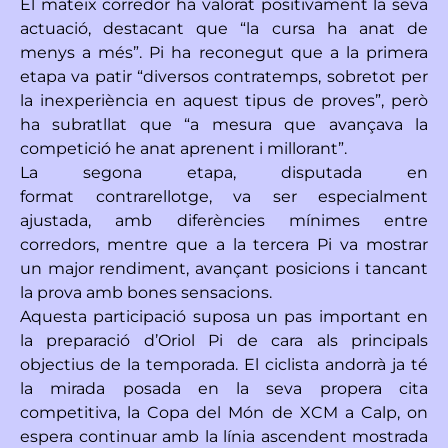
El mateix corredor ha valorat positivament la seva
actuació, destacant que “
la cursa ha anat de
menys a més
”. Pi ha reconegut que a la primera
etapa va patir “
diversos contratemps, sobretot per
la inexperiència en aquest tipus de proves
”, però
ha subratllat que “
a mesura que avançava la
competició he anat aprenent i millorant
”.
La segona etapa, disputada en
format
contrarellotge
, va ser especialment
ajustada, amb diferències mínimes entre
corredors, mentre que a la tercera Pi va mostrar
un
major rendiment
, avançant posicions i tancant
la prova amb bones sensacions.
Aquesta participació suposa un
pas important en
la preparació
d’Oriol Pi de cara als principals
objectius de la temporada. El ciclista andorrà ja té
la mirada posada en la seva
propera cita
competitiva
, la
Copa del Món de XCM a Calp
, on
espera continuar amb la línia ascendent mostrada