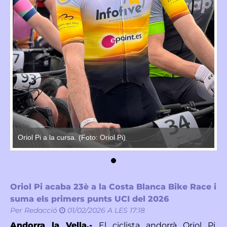
Oriol Pi a la cursa. (Foto: Oriol Pi)
Or
Oriol Pi acaba 23è a la Costa Blanca Bike Race i
suma els primers punts UCI del 2026
Per
Redacció
01/02/2026 A LES 17:18
Andorra la Vella.-
El ciclista andorrà
Oriol Pi
,