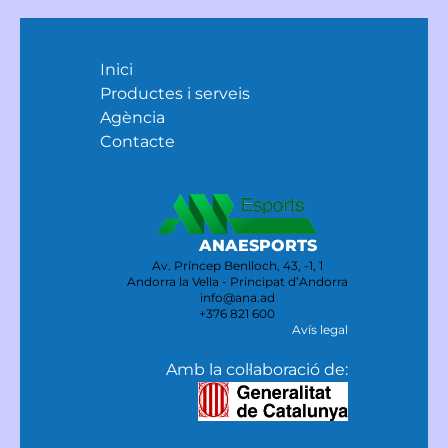
Inici
Productes i serveis
Agència
Contacte
ANAESPORTS
Av. Príncep Benlloch, 43, -1, 1
Andorra la Vella - Principat d’Andorra
info@ana.ad
+376 821 600
Avís legal
Amb la col·laboració de: