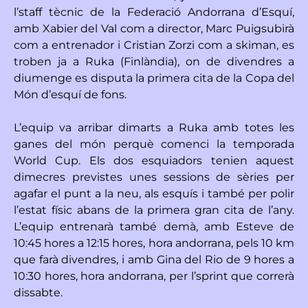
l’staff tècnic de la Federació Andorrana d’Esquí,
amb Xabier del Val com a director, Marc Puigsubirà
com a entrenador i Cristian Zorzi com a skiman, es
troben ja a Ruka (Finlàndia), on de divendres a
diumenge es disputa la primera cita de la Copa del
Món d’esquí de fons.
L’equip va arribar dimarts a Ruka amb totes les
ganes del món perquè comenci la temporada
World Cup. Els dos esquiadors tenien aquest
dimecres previstes unes sessions de sèries per
agafar el punt a la neu, als esquís i també per polir
l’estat físic abans de la primera gran cita de l’any.
L’equip entrenarà també demà, amb Esteve de
10:45 hores a 12:15 hores, hora andorrana, pels 10 km
que farà divendres, i amb Gina del Rio de 9 hores a
10:30 hores, hora andorrana, per l’sprint que correrà
dissabte.