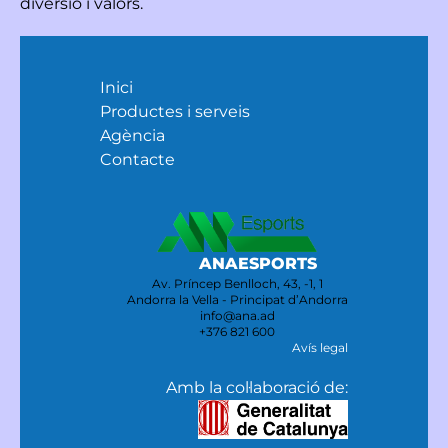
diversió i valors.
Inici
Productes i serveis
Agència
Contacte
ANAESPORTS
Av. Príncep Benlloch, 43, -1, 1
Andorra la Vella - Principat d’Andorra
info@ana.ad
+376 821 600
Avís legal
Amb la col·laboració de: