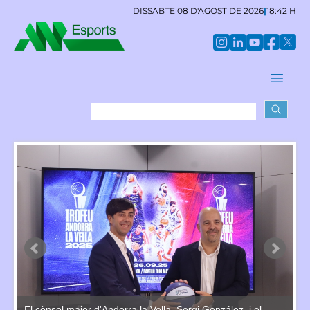
DISSABTE 08 D'AGOST DE 2026
|
18:42 H
El
.
pr
El cònsol major d'Andorra la Vella, Sergi González, i el