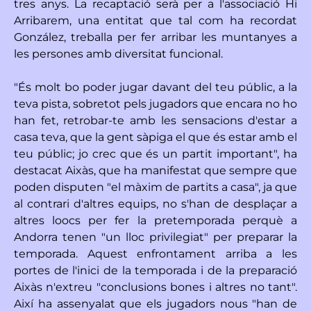
tres anys. La recaptació serà per a l'associació Hi
Arribarem, una entitat que tal com ha recordat
González, treballa per fer arribar les muntanyes a
les persones amb diversitat funcional.
"És molt bo poder jugar davant del teu públic, a la
teva pista, sobretot pels jugadors que encara no ho
han fet, retrobar-te amb les sensacions d'estar a
casa teva, que la gent sàpiga el que és estar amb el
teu públic; jo crec que és un partit important", ha
destacat Aixàs, que ha manifestat que sempre que
poden disputen "el màxim de partits a casa", ja que
al contrari d'altres equips, no s'han de desplaçar a
altres loocs per fer la pretemporada perquè a
Andorra tenen "un lloc privilegiat" per preparar la
temporada. Aquest enfrontament arriba a les
portes de l'inici de la temporada i de la preparació
Aixàs n'extreu "conclusions bones i altres no tant".
Així ha assenyalat que els jugadors nous "han de