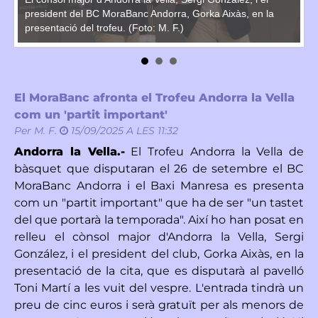
pr
president del BC MoraBanc Andorra, Gorka Aixàs, en la
presentació del trofeu. (Foto: M. F.)
El MoraBanc afronta el Trofeu Andorra la Vella
com un 'partit important'
Per
M. F.
15/09/2025 A LES 11:32
Andorra la Vella.-
El Trofeu Andorra la Vella de
bàsquet que disputaran el 26 de setembre el BC
MoraBanc Andorra i el Baxi Manresa es presenta
com un "partit important" que ha de ser "un tastet
del que portarà la temporada". Així ho han posat en
relleu el cònsol major d'Andorra la Vella, Sergi
González, i el president del club, Gorka Aixàs, en la
presentació de la cita, que es disputarà al pavelló
Toni Martí a les vuit del vespre. L'entrada tindrà un
preu de cinc euros i serà gratuït per als menors de