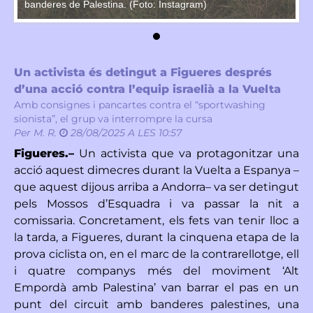
banderes de Palestina. (Foto: Instagram)
ba
Un activista és detingut a Figueres després
d’una acció contra l’equip israelià a la Vuelta
Amb consignes i pancartes contra el “sportwashing
sionista”, el grup va interrompre la cursa
Per
M. R.
28/08/2025 A LES 10:57
Figueres.–
Un activista que va protagonitzar una
acció aquest dimecres durant la Vuelta a Espanya –
que aquest dijous arriba a Andorra– va ser detingut
pels Mossos d’Esquadra i va passar la nit a
comissaria. Concretament, els fets van tenir lloc a
la tarda, a Figueres, durant la cinquena etapa de la
prova ciclista on, en el marc de la contrarellotge, ell
i quatre companys més del moviment ‘Alt
Empordà amb Palestina’ van barrar el pas en un
punt del circuit amb banderes palestines, una