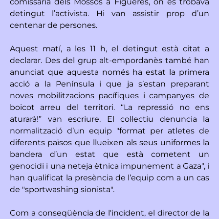
comissaria dels Mossos a Figueres, on es trobava
detingut l’activista. Hi van assistir prop d’un
centenar de persones.
Aquest matí, a les 11 h, el detingut està citat a
declarar. Des del grup alt-empordanès també han
anunciat que aquesta només ha estat la primera
acció a la Península i que ja s’estan preparant
noves mobilitzacions pacífiques i campanyes de
boicot arreu del territori. “La repressió no ens
aturarà!” van escriure. El col·lectiu denuncia la
normalització d’un equip "format per atletes de
diferents països que llueixen als seus uniformes la
bandera d’un estat que està cometent un
genocidi i una neteja ètnica impunement a Gaza", i
han qualificat la presència de l’equip com a un cas
de "sportwashing sionista".
Com a conseqüència de l'incident, el director de la