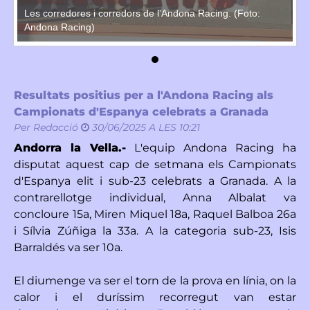
Les corredores i corredors de l'Andona Racing. (Foto:
Le
Andona Racing)
An
Resultats positius per a l'Andona Racing als
Campionats d'Espanya celebrats a Granada
Per
Redacció
30/06/2025 A LES 10:21
Andorra la Vella.-
L'equip Andona Racing ha
disputat aquest cap de setmana els Campionats
d'Espanya elit i sub-23 celebrats a Granada. A la
contrarellotge individual, Anna Albalat va
concloure 15a, Miren Miquel 18a, Raquel Balboa 26a
i Sílvia Zúñiga la 33a. A la categoria sub-23, Isis
Barraldés va ser 10a.
El diumenge va ser el torn de la prova en línia, on la
calor i el duríssim recorregut van estar