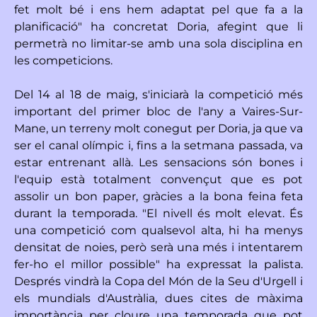
fet molt bé i ens hem adaptat pel que fa a la
planificació" ha concretat Doria, afegint que li
permetrà no limitar-se amb una sola disciplina en
les competicions.
Del 14 al 18 de maig, s'iniciarà la competició més
important del primer bloc de l'any a Vaires-Sur-
Mane, un terreny molt conegut per Doria, ja que va
ser el canal olímpic i, fins a la setmana passada, va
estar entrenant allà. Les sensacions són bones i
l'equip està totalment convençut que es pot
assolir un bon paper, gràcies a la bona feina feta
durant la temporada. "El nivell és molt elevat. És
una competició com qualsevol alta, hi ha menys
densitat de noies, però serà una més i intentarem
fer-ho el millor possible" ha expressat la palista.
Després vindrà la Copa del Món de la Seu d'Urgell i
els mundials d'Austràlia, dues cites de màxima
importància per cloure una temporada que pot