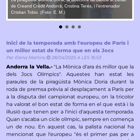
t a
de Creand Crèdit Andorrà, Cristina Terés, i l'entrenador
Cristian Tobio. (Foto: E. M.)
La
Inici de la temporada amb l'europeu de París i
un millor estat de forma que en els Jocs
Per
Elena Martins
28/04/2025 A LES 16:53
Andorra la Vella.-
"La Mònica d'ara és millor que la
dels Jocs Olímpics". Aquestes han estat les
paraules de la piragüista Mònica Doria durant la
roda de premsa prèvia al desplaçament a París per
a la disputa del campionat europeu, on la tricolor
ha valorat el bon estat de forma en el que està i la
il·lusió que tenen per a l'inici d'aquesta temporada.
Quan s'acaba un cicle olímpic, sempre en comença
un de nou. En aquest cas, la palista nacional ha
mencionat que l'europeu "és el primer pas per a