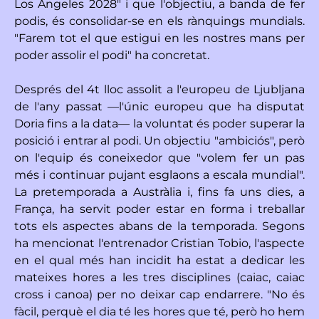
Los Angeles 2028" i que l'objectiu, a banda de fer
podis, és consolidar-se en els rànquings mundials.
"Farem tot el que estigui en les nostres mans per
poder assolir el podi" ha concretat.
Després del 4t lloc assolit a l'europeu de Ljubljana
de l'any passat —l'únic europeu que ha disputat
Doria fins a la data— la voluntat és poder superar la
posició i entrar al podi. Un objectiu "ambiciós", però
on l'equip és coneixedor que "volem fer un pas
més i continuar pujant esglaons a escala mundial".
La pretemporada a Austràlia i, fins fa uns dies, a
França, ha servit poder estar en forma i treballar
tots els aspectes abans de la temporada. Segons
ha mencionat l'entrenador Cristian Tobio, l'aspecte
en el qual més han incidit ha estat a dedicar les
mateixes hores a les tres disciplines (caiac, caiac
cross i canoa) per no deixar cap endarrere. "No és
fàcil, perquè el dia té les hores que té, però ho hem