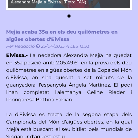
Alexandra Mejía a Eivissa. (Foto: FAN)
Al
Mejía acaba 35a en els deu quilòmetres en
aigües obertes d'Eivissa
Per
Redacció
25/04/2025 A LES 13:33
Eivissa.-
La nedadora Alexandra Mejía ha quedat
en 35a posició amb 2:05:49.6'' en la prova dels deu
quilòmetres en aigües obertes de la Copa del Món
d'Eivissa, on s'ha quedat a set minuts de la
guanyadora, l'espanyola Ángela Martínez. El podi
l'han completat l'alemanya Celine Rieder i
l'hongaresa Bettina Fabian.
La d'Eivissa es tracta de la segona etapa dels
Campionats del Món d'aigües obertes, en la qual
Mejía està buscant el seu bitllet pels mundials de
Singapur d'aquest estiu.