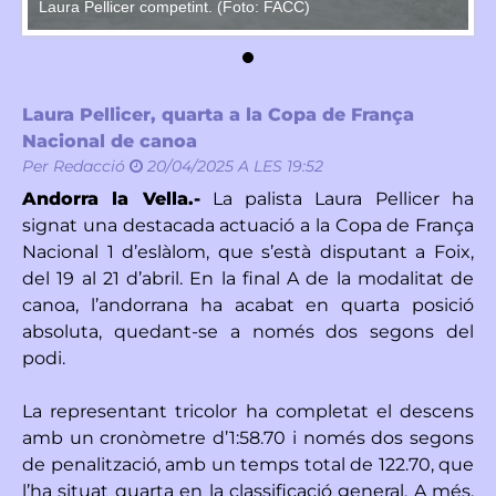
Laura Pellicer competint. (Foto: FACC)
La
Laura Pellicer, quarta a la Copa de França
Nacional de canoa
Per
Redacció
20/04/2025 A LES 19:52
Andorra la Vella.-
La palista Laura Pellicer ha
signat una destacada actuació a la Copa de França
Nacional 1 d’eslàlom, que s’està disputant a Foix,
del 19 al 21 d’abril. En la final A de la modalitat de
canoa, l’andorrana ha acabat en quarta posició
absoluta, quedant-se a només dos segons del
podi.
La representant tricolor ha completat el descens
amb un cronòmetre d’1:58.70 i només dos segons
de penalització, amb un temps total de 122.70, que
l’ha situat quarta en la classificació general. A més,