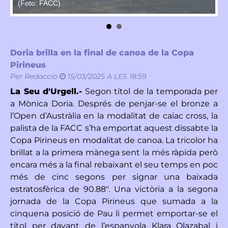
(Foto: FACC)
(F
Doria brilla en la final de canoa de la Copa
Pirineus
Per
Redacció
15/03/2025 A LES 18:59
La Seu d'Urgell.-
Segon títol de la temporada per
a Mònica Doria. Després de penjar-se el bronze a
l’Open d’Austràlia en la modalitat de caiac cross, la
palista de la FACC s’ha emportat aquest dissabte la
Copa Pirineus en modalitat de canoa. La tricolor ha
brillat a la primera mànega sent la més ràpida però
encara més a la final rebaixant el seu temps en poc
més de cinc segons per signar una baixada
estratosfèrica de 90.88". Una victòria a la segona
jornada de la Copa Pirineus que sumada a la
cinquena posició de Pau li permet emportar-se el
títol per davant de l’espanyola Klara Olazabal i