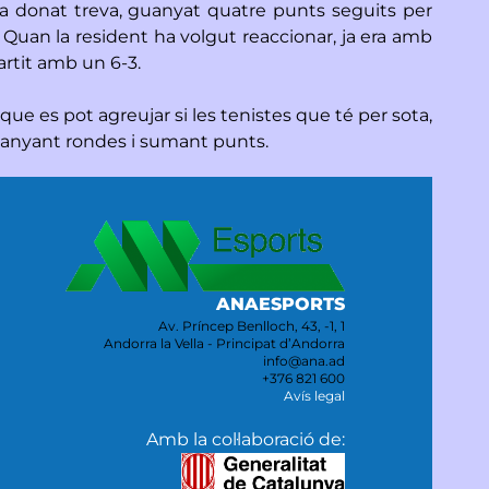
o ha donat treva, guanyat quatre punts seguits per
Quan la resident ha volgut reaccionar, ja era amb
artit amb un 6-3.
que es pot agreujar si les tenistes que té per sota,
guanyant rondes i sumant punts.
ANAESPORTS
Av. Príncep Benlloch, 43, -1, 1
Andorra la Vella - Principat d’Andorra
info@ana.ad
+376 821 600
Avís legal
Amb la col·laboració de: