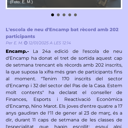
(Foto: E. M.)
E.
L'escola de neu d'Encamp bat rècord amb 202
participants
Per
E. M.
12/01/2025 A LES 12:14
Encamp.-
La 24a edició de l'escola de neu
d'Encamp ha donat el tret de sortida aquest cap
de setmana trencant els rècords amb 202 inscrits,
la que suposa la xifra més gran de participants fins
al moment. "Tenim 170 inscrits del sector
d'Encamp i 32 del sector del Pas de la Casa. Estem
molt contents" ha declarat el conseller de
Finances, Esports i Reactivació Econòmica
d'Encamp, Nino Marot. Els joves d'entre quatre a 17
anys gaudiran de l'11 de gener al 23 de març, és a
dir, durant 11 caps de setmana de les classes de
l'especialitat que hagin escollit: esquí alpí,