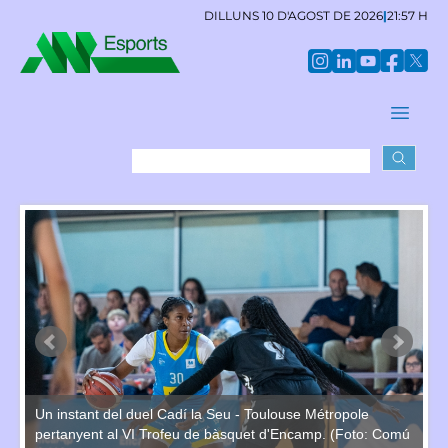
DILLUNS 10 D'AGOST DE 2026
|
21:57 H
et
Le
se
o
La
Un instant del duel Cadí la Seu - Toulouse Métropole
y.
Ni
pertanyent al VI Trofeu de bàsquet d'Encamp. (Foto: Comú