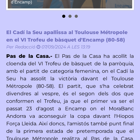
Ma
d'Encamp)
El Cadí la Seu apallissa al Toulouse Métropole
en el VI Trofeu de bàsquet d'Encamp (80-58)
Per
Redacció
07/09/2024 A LES 13:19
Pas de la Casa.-
El Pas de la Casa ha acollit la
cloenda del VI Trofeu de bàsquet de la parròquia,
amb el partit de categoria femenina, on el Cadí la
Seu ha assolit la victòria davant el Toulouse
Métropole (80-58). El partit, que s'ha celebrat
divendres al vespre, és el segon dels dos que
conformen el Trofeu, ja que el primer va ser el
passat 23 d'agost a Encamp on el MoraBanc
Andorra va aconseguir la copa davant l'Hiopos
Força Lleida. Així doncs, l'amistós també punt final
de la primera estada de pretemporada que el
Toulouse Métropole realitza al Pas de la Casa.