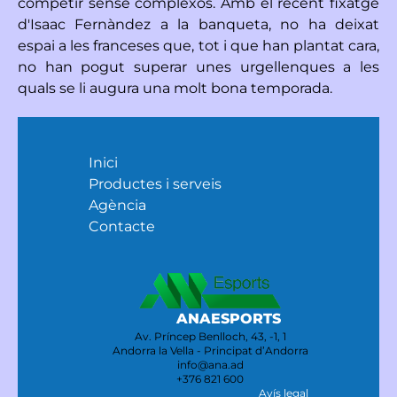
competir sense complexos. Amb el recent fixatge
d'Isaac Fernàndez a la banqueta, no ha deixat
espai a les franceses que, tot i que han plantat cara,
no han pogut superar unes urgellenques a les
quals se li augura una molt bona temporada.
Inici
Productes i serveis
Agència
Contacte
ANAESPORTS
Av. Príncep Benlloch, 43, -1, 1
Andorra la Vella - Principat d’Andorra
info@ana.ad
+376 821 600
Avís legal