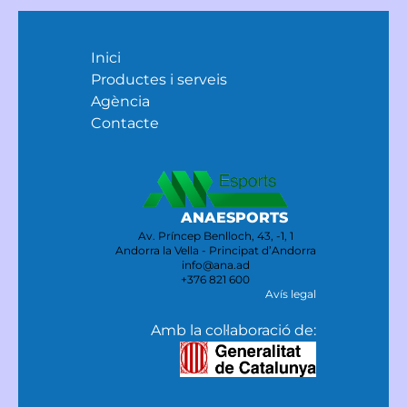
Inici
Productes i serveis
Agència
Contacte
ANAESPORTS
Av. Príncep Benlloch, 43, -1, 1
Andorra la Vella - Principat d’Andorra
info@ana.ad
+376 821 600
Avís legal
Amb la col·laboració de: