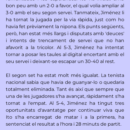
bon peu amb un 2-0 a favor, el qual volia ampliar al
3-0 amb el seu segon servei. Tanmateix, Jiménez li
ha tornat la jugada per la via ràpida, just com ho
havia fet prèviament la nipona. Els punts següents,
però, han estat més llargs i disputats amb 'deuces'
i intents de trencament de servei que no han
afavorit a la tricolor. Al 5-3, Jiménez ha intentat
tornar a posar les taules al digital encertant amb el
seu servei i deixant-se escapar un 30-40 al rest.
El segon set ha estat molt més igualat. La tenista
nacional sabia que havia de guanyar-lo o quedaria
totalment eliminada. Tant és així que sempre que
una de les jugadores s'ha avançat, ràpidament s'ha
tornat a l'empat. Al 5-4, Jiménez ha tingut tres
oportunitats d'avantatge per continuar viva que
Ito s'ha encarregat de matar i a la primera, ha
sentenciat el resultat a l'hora i 28 minuts de partit.