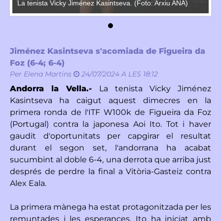
La tenista Vicky Jiménez Kasintseva. (Foto: Arxiu ANA)
La
Jiménez Kasintseva s'acomiada de Figueira da
Foz (6-4; 6-4)
Per
Elena Martins
24/07/2024 A LES 18:12
Andorra la Vella.-
La tenista Vicky Jiménez
Kasintseva ha caigut aquest dimecres en la
primera ronda de l'ITF W100k de Figueira da Foz
(Portugal) contra la japonesa Aoi Ito. Tot i haver
gaudit d'oportunitats per capgirar el resultat
durant el segon set, l'andorrana ha acabat
sucumbint al doble 6-4, una derrota que arriba just
després de perdre la final a Vitòria-Gasteiz contra
Alex Eala.
La primera mànega ha estat protagonitzada per les
remuntades i les esperances. Ito ha iniciat amb