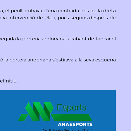
 el perill arribava d’una centrada des de la dreta
mera intervenció de Plaja, pocs segons després de
a vegada la porteria andorrana, acabant de tancar el
ò la portera andorrana s’estirava a la seva esquerra
finitiu.
ANAESPORTS
Av. Príncep Benlloch, 43, -1, 1