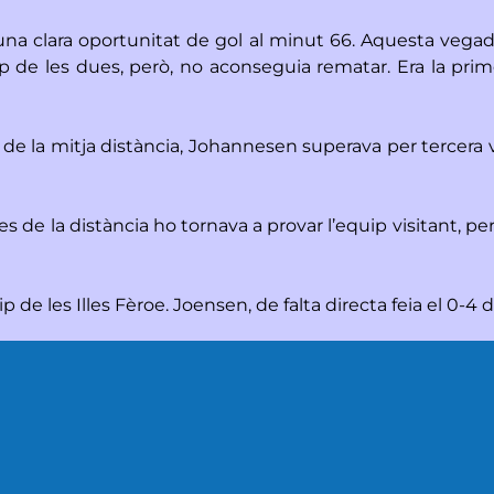
una clara oportunitat de gol al minut 66. Aquesta vegada,
p de les dues, però, no aconseguia rematar. Era la pri
Des de la mitja distància, Johannesen superava per tercer
de la distància ho tornava a provar l’equip visitant, per
e les Illes Fèroe. Joensen, de falta directa feia el 0-4 de