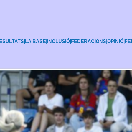
ESULTATS
|
LA BASE
|
INCLUSIÓ
|
FEDERACIONS
|
OPINIÓ
|
FE