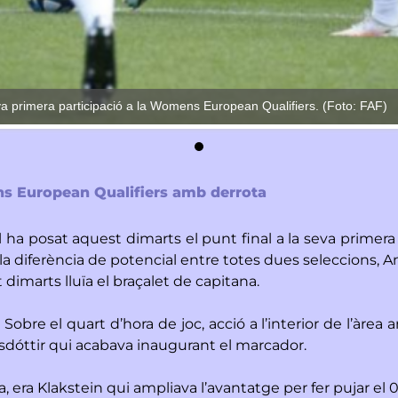
eva primera participació a la Womens European Qualifiers. (Foto: FAF)
s European Qualifiers amb derrota
 ha posat aquest dimarts el punt final a la seva primera
 la diferència de potencial entre totes dues seleccions, An
imarts lluïa el braçalet de capitana.
 Sobre el quart d’hora de joc, acció a l’interior de l’àrea 
lvsdóttir qui acabava inaugurant el marcador.
era Klakstein qui ampliava l’avantatge per fer pujar el 0-