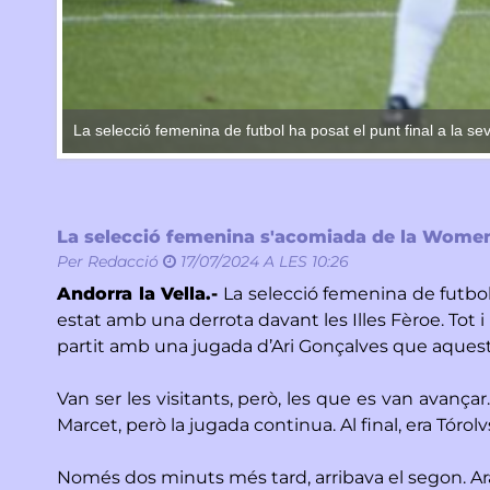
La selecció femenina de futbol ha posat el punt final a la s
La selecció femenina s'acomiada de la Women
Per
Redacció
17/07/2024 A LES 10:26
Andorra la Vella.-
La selecció femenina de futbol
estat amb una derrota davant les Illes Fèroe. Tot i
partit amb una jugada d’Ari Gonçalves que aquest d
Van ser les visitants, però, les que es van avançar.
Marcet, però la jugada continua. Al final, era Tóro
Només dos minuts més tard, arribava el segon. Ara, 