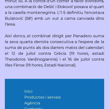
minut 55. A la contra d'un córner a favor d'Andorra,
una combinació de Dešić i Đoković posava el quart
a la casella montenegrina. L'1-5 definitiu l'encetava
Bulatović (58') amb un xut a cama canviada dins
l'àrea.
Així doncs, el combinat dirigit per Panadero suma
la seva quarta derrota consecutiva a l'espera de la
suma de punts als dos darrers matxs del calendari:
el 12 de juliol contra Grècia (19 hores, estadi
Theodoros Vardinogiannis) i el 16 de juliol contra
Illes Fèroe (19 hores, Estadi Nacional).
Inici
Productes i serveis
Agència
Contacte