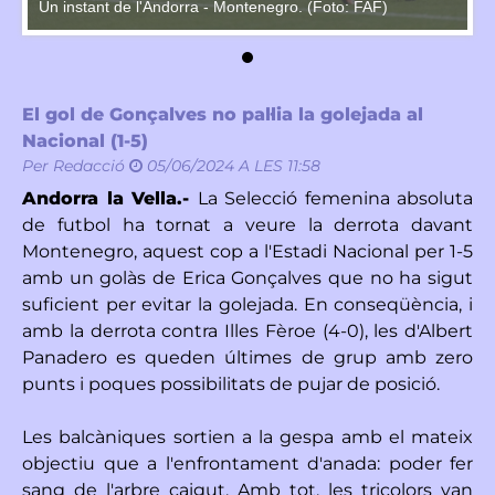
Un instant de l'Andorra - Montenegro. (Foto: FAF)
Un
El gol de Gonçalves no pal·lia la golejada al
Nacional (1-5)
Per
Redacció
05/06/2024 A LES 11:58
Andorra la Vella.-
La Selecció femenina absoluta
de futbol ha tornat a veure la derrota davant
Montenegro, aquest cop a l'Estadi Nacional per 1-5
amb un golàs de Erica Gonçalves que no ha sigut
suficient per evitar la golejada. En conseqüència, i
amb la derrota contra Illes Fèroe (4-0), les d'Albert
Panadero es queden últimes de grup amb zero
punts i poques possibilitats de pujar de posició.
Les balcàniques sortien a la gespa amb el mateix
objectiu que a l'enfrontament d'anada: poder fer
sang de l'arbre caigut. Amb tot, les tricolors van