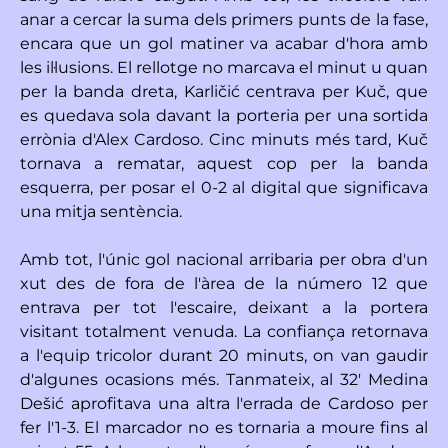
anar a cercar la suma dels primers punts de la fase,
encara que un gol matiner va acabar d'hora amb
les il·lusions. El rellotge no marcava el minut u quan
per la banda dreta, Karličić centrava per Kuč, que
es quedava sola davant la porteria per una sortida
errònia d'Alex Cardoso. Cinc minuts més tard, Kuč
tornava a rematar, aquest cop per la banda
esquerra, per posar el 0-2 al digital que significava
una mitja sentència.
Amb tot, l'únic gol nacional arribaria per obra d'un
xut des de fora de l'àrea de la número 12 que
entrava per tot l'escaire, deixant a la portera
visitant totalment venuda. La confiança retornava
a l'equip tricolor durant 20 minuts, on van gaudir
d'algunes ocasions més. Tanmateix, al 32' Medina
Dešić aprofitava una altra l'errada de Cardoso per
fer l'1-3. El marcador no es tornaria a moure fins al