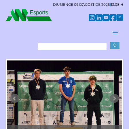
DIUMENGE 09 D'AGOST DE 2026
|
13:08 H
La
cò
me