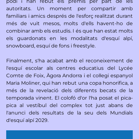
podi i han rebut els premis per part de les
autoritats. Un moment per compartir amb
familiars i amics després de l'esforç realitzat durant
més de vuit mesos, molts d'ells havent-ho de
combinar amb els estudis. I és que han estat molts
els guardonats en les modalitats d'esquí alpí,
snowboard, esquí de fons i freestyle.
Finalment, s'ha acabat amb el reconeixement de
l'esquí escolar als centres educatius del Lycée
Comte de Foix, Àgora Andorra i el col·legi espanyol
Maria Moliner, qui han rebut una copa honorifica, a
més de la revelació dels diferents becats de la
temporada vinent. El colofó d'or l'ha posat el pica-
pica al vestíbul del complex tot just abans de
l'anunci dels resultats de la seu dels Mundials
d'esquí alpí 2029.