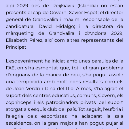
alpí 2029 des de Reijkiavik (Islandia) on estan
presents el cap de Govern, Xavier Espot; el director
general de Grandvalira i màxim responsable de la
candidatura, David Hidalgo; i la directora de
màrqueting de Grandvalira i d'Andorra 2029,
Elisabeth Pérez, així com altres representants del
Principat.
L'esdeveniment ha iniciat amb unes paraules de la
FAE, on s'ha esmentat que, tot i el gran problema
d'enguany de la manca de neu, s'ha pogut assolir
una temporada amb molt bons resultats com els
de Joan Verdú i Gina del Rio. A més, s'ha agraït el
suport dels centres educatius, comuns, Govern, els
coprínceps i els patrocinadors privats pel suport
atorgat als esquís club del país. Tot seguit, l'eufòria i
l'alegria dels esportistes ha aclaparat la sala
escaldenca, on la gran majoria han pogut pujar al