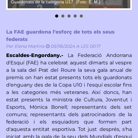
Guardonats de la categoria U17. (Foto: E. M.)
l'
La FAE guardona l'esforç de tots els seus
federats
Per
Elena Martins
05/06/2024 A LES 00:17
Escaldes-Engordany.-
La Federació Andorrana
d'Esquí (FAE) ha celebrat aquest dimarts al vespre
a la sala del Prat del Roure la seva gala anual de
premis on han estat presents tots els guardonats
d'enguany des de la Copa U10 i l'esquí escolar fins
a les categories més veteranes. Així doncs, han
estat presents la ministra de Cultura, Joventut i
Esports, Mònica Bonell; representants dels set
comuns; representants dels patrocinadors de la
federació i els esquiadors que formen part
d'aquesta entitat esportiva. Tot just després, s'ha
iniciat amb la gala de la seu dels Mundials d'esquí