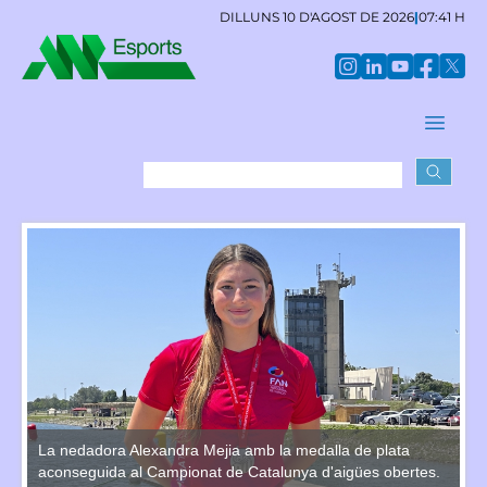
DILLUNS 10 D'AGOST DE 2026
|
07:41 H
La nedadora Alexandra Mejia amb la medalla de plata
La
s.
aconseguida al Campionat de Catalunya d'aigües obertes.
ac