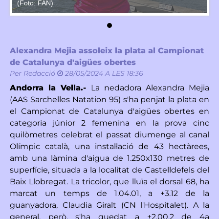
(Foto: FAN)
(F
Alexandra Mejia assoleix la plata al Campionat
de Catalunya d'aigües obertes
Per
Redacció
28/05/2024 A LES 18:36
Andorra la Vella.-
La nedadora Alexandra Mejia
(AAS Sarchelles Natation 95) s'ha penjat la plata en
el Campionat de Catalunya d'aigües obertes en
categoria júnior 2 femenina en la prova cinc
quilòmetres celebrat el passat diumenge al canal
Olímpic català, una instal·lació de 43 hectàrees,
amb una làmina d'aigua de 1.250x130 metres de
superfície, situada a la localitat de Castelldefels del
Baix Llobregat. La tricolor, que lluïa el dorsal 68, ha
marcat un temps de 1.04.01, a +3.12 de la
guanyadora, Claudia Giralt (CN l'Hospitalet). A la
general, però, s'ha quedat a +2.00.2 de 4a