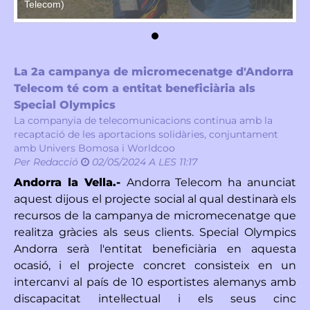
Telecom)
Te
La 2a campanya de micromecenatge d'Andorra
Telecom té com a entitat beneficiària als
Special Olympics
La companyia de telecomunicacions continua amb la
recaptació de les aportacions solidàries, conjuntament
amb Univers Bomosa i Worldcoo
Per
Redacció
02/05/2024 A LES 11:17
Andorra la Vella.-
Andorra Telecom ha anunciat
aquest dijous el projecte social al qual destinarà els
recursos de la campanya de micromecenatge que
realitza gràcies als seus clients. Special Olympics
Andorra serà l'entitat beneficiària en aquesta
ocasió, i el projecte concret consisteix en un
intercanvi al país de 10 esportistes alemanys amb
discapacitat intel·lectual i els seus cinc