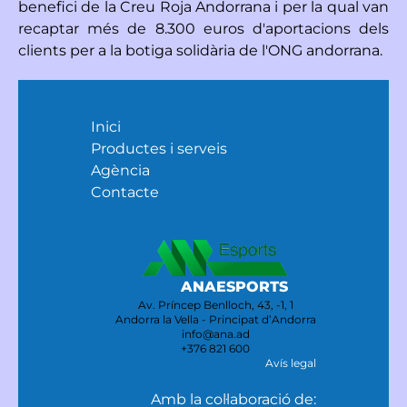
benefici de la Creu Roja Andorrana i per la qual van
recaptar més de 8.300 euros d'aportacions dels
clients per a la botiga solidària de l'ONG andorrana.
Inici
Productes i serveis
Agència
Contacte
ANAESPORTS
Av. Príncep Benlloch, 43, -1, 1
Andorra la Vella - Principat d’Andorra
info@ana.ad
+376 821 600
Avís legal
Amb la col·laboració de: