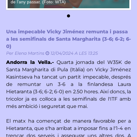
de l'any passat. (Foto: WTA)
de
Una impecable Vicky Jiménez remunta i passa
a les semifinals de Santa Margharita (3-6; 6-2; 6-
0)
Per
Elena Martins
12/04/2024 A LES 13:25
Andorra la Vella.-
Quarta jornada del W35K de
Santa Margharita di Pula (Itàlia) on Vicky Jiménez
Kasintseva ha tancat un partit impecable, després
de remuntar un 3-6 a la finlandesa Laura
Hietaranta (3-6; 6-2; 6-0) en 2.50 hores. Així doncs, la
tricolor ja es col·loca a les semifinals de l'ITF amb
més ambició i seguretat que mai.
El matx ha començat de manera favorable per a
Hietaranta, que s'ha arribat a imposar fins a l'1-4 en
trencar dos serveis i assegurar uns altres dos. A