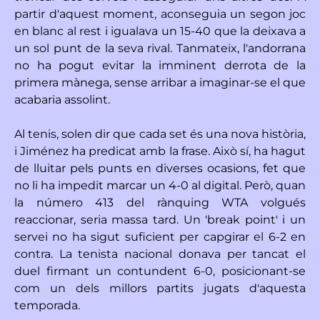
partir d'aquest moment, aconseguia un segon joc
en blanc al rest i igualava un 15-40 que la deixava a
un sol punt de la seva rival. Tanmateix, l'andorrana
no ha pogut evitar la imminent derrota de la
primera mànega, sense arribar a imaginar-se el que
acabaria assolint.
Al tenis, solen dir que cada set és una nova història,
i Jiménez ha predicat amb la frase. Això sí, ha hagut
de lluitar pels punts en diverses ocasions, fet que
no li ha impedit marcar un 4-0 al digital. Però, quan
la número 413 del rànquing WTA volgués
reaccionar, seria massa tard. Un 'break point' i un
servei no ha sigut suficient per capgirar el 6-2 en
contra. La tenista nacional donava per tancat el
duel firmant un contundent 6-0, posicionant-se
com un dels millors partits jugats d'aquesta
temporada.