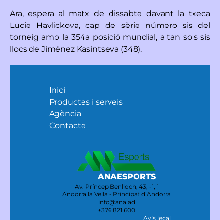
Ara, espera al matx de dissabte davant la txeca
Lucie Havlickova, cap de sèrie número sis del
torneig amb la 354a posició mundial, a tan sols sis
llocs de Jiménez Kasintseva (348).
Inici
Productes i serveis
Agència
Contacte
ANAESPORTS
Av. Príncep Benlloch, 43, -1, 1
Andorra la Vella - Principat d’Andorra
info@ana.ad
+376 821 600
Avís legal