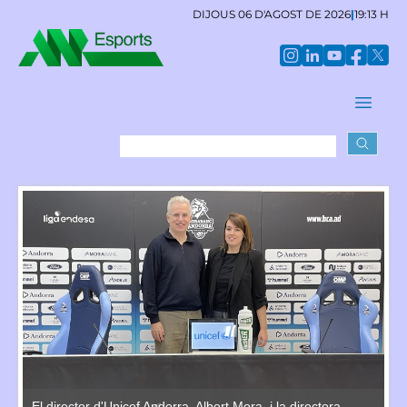
DIJOUS 06 D'AGOST DE 2026
|
19:13 H
El director d'Unicef Andorra, Albert Mora, i la directora
El