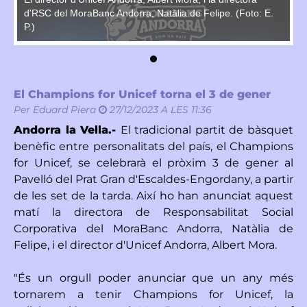
.
d'RSC del MoraBanc Andorra, Natàlia de Felipe. (Foto: E.
d'
P.)
P.
El Champions for Unicef torna el 3 de gener
Per
Eduard Piera
27/12/2023 A LES 11:36
Andorra la Vella.-
El tradicional partit de bàsquet
benèfic entre personalitats del país, el Champions
for Unicef, se celebrarà el pròxim 3 de gener al
Pavelló del Prat Gran d'Escaldes-Engordany, a partir
de les set de la tarda. Així ho han anunciat aquest
matí la directora de Responsabilitat Social
Corporativa del MoraBanc Andorra, Natàlia de
Felipe, i el director d'Unicef Andorra, Albert Mora.
"És un orgull poder anunciar que un any més
tornarem a tenir Champions for Unicef, la