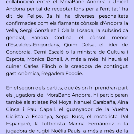
col·laboració entre el MoraBanc Andorra i Unicef
Andorra per tal de receptar fons per a l'entitat" ha
dit de Felipe. Ja hi ha diverses pesonalitats
confirmades com els flamants cònsols d'Andorra la
Vella, Sergi Gonzàlez i Olalla Losada, la subsíndica
general, Sandra Codina, el cònsol menor
d'Escaldes-Engordany, Quim Dolsa, el líder de
Concòrdia, Cerni Escalé o la ministra de Cultura i
Esprots, Mònica Bonell. A més a més, hi haurà el
cuiner Carles Flinch o la creadora de contingut
gastronòmica, Regadera Foodie.
En el segon dels partits, que és on hi prendran part
els jugadors del MoraBanc Andorra, hi participaran
també els atletes Pol Moya, Nahuel Carabaña, Aina
Cinca i Pau Capell, el guanyador de la Vuelta
Ciclista a Espanya, Sepp Kuss, el motorista Pol
Espargaró, la futbolista Marina Fernàndez o la
jugadora de rugbi Noèlia Pauls, a més a més de la