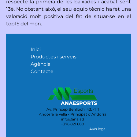
respecte la primera de les baixades i acabat sent
13è. No obstant això, el seu equip tècnic ha fet una
valoració molt positiva del fet de situar-se en el
top15 del món.
Inici
Productes i serveis
Agència
Contacte
ANAESPORTS
Av. Príncep Benlloch, 43, -1, 1
Andorra la Vella - Principat d’Andorra
info@ana.ad
+376 821 600
Avís legal