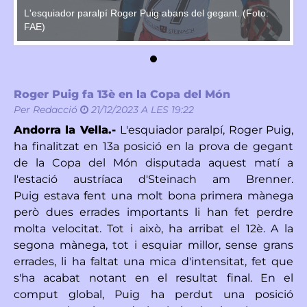
L'esquiador paralpí Roger Puig abans del gegant. (Foto:
L'
FAE)
F
Roger Puig fa 13è en la Copa del Món
Per
Redacció
21/12/2023 A LES 19:22
Andorra la Vella.-
L'esquiador paralpí, Roger Puig,
ha finalitzat en 13a posició en la prova de gegant
de la Copa del Món disputada aquest matí a
l'estació austríaca d'Steinach am Brenner.
Puig estava fent una molt bona primera mànega
però dues errades importants li han fet perdre
molta velocitat. Tot i això, ha arribat el 12è. A la
segona mànega, tot i esquiar millor, sense grans
errades, li ha faltat una mica d'intensitat, fet que
s'ha acabat notant en el resultat final. En el
comput global, Puig ha perdut una posició