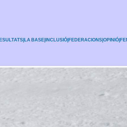
ESULTATS
|
LA BASE
|
INCLUSIÓ
|
FEDERACIONS
|
OPINIÓ
|
FE