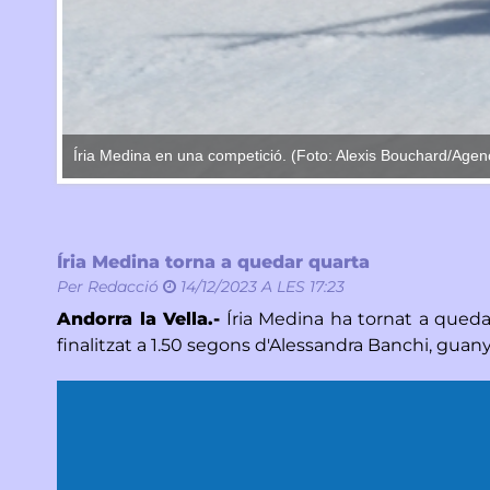
Íria Medina en una competició. (Foto: Alexis Bouchard/Age
Íria Medina torna a quedar quarta
Per
Redacció
14/12/2023 A LES 17:23
Andorra la Vella.-
Íria Medina ha tornat a quedar
finalitzat a 1.50 segons d'Alessandra Banchi, guany