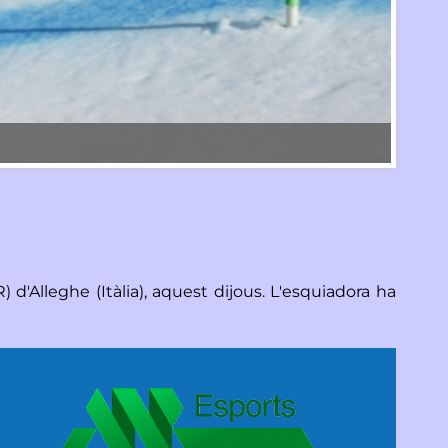
Íria Me
d'Alleghe (Itàlia), aquest dijous. L'esquiadora ha