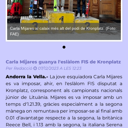
o:
Carla Mijares al calaix més alt del podi de Kronplatz. (Foto:
Ca
FAE)
F
Carla Mijares guanya l'eslàlom FIS de Kronplatz
Per
Redacció
07/12/2023 A LES 12:23
Andorra la Vella.-
La jove esquiadora Carla Mijares
es va imposar, ahir, en l'eslàlom FIS disputat a
Kronplatz, corresponent als campionats nacionals
júnior de Lituània. Mijares es va imposar amb un
temps d'1.21.39, gràcies especialment a la segona
mànega on remuntava per imposar-se al final amb
0.01 d’avantatge respecte a la segona, la britànica
Reece Bell, i 1.13 amb la segona, la italiana Serena