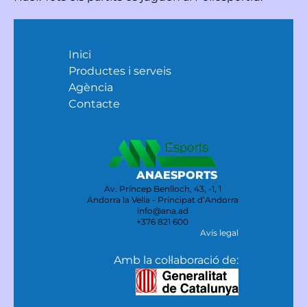
Inici
Productes i serveis
Agència
Contacte
ANAESPORTS
Av. Príncep Benlloch, 43, -1, 1
Andorra la Vella - Principat d’Andorra
info@ana.ad
+376 821 600
Avís legal
Amb la col·laboració de: