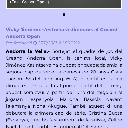
(Foto: Creand Open )
(F
Vicky Jiménez s'estrenarà dimecres al Creand
Andorra Open
Per
Redacció
27/11/2023 A LES 10:12
Andorra la Vella.-
Sortejat el quadre de joc del
Creand Andorra Open, la tenista local, Vicky
Jiménez Kasintseva ha quedat enquadrada amb la
segona cap de sèrie, la danesa de 20 anys Clara
Tauson (85 del rànquing WTA). El partit es jugarà
dimecres. Pel que fa al primer partit del torneig,
aquest serà avui, a partir de l'una del migdia, i el
jugaran l'espanyola Mariona Bassols davant
l'alemanya Noha Akugue. També aquest dilluns
debutarà la primera cap de sèrie, Cristina Bucsa
(Espanya), que ho farà enfront de la suïssa, Celine
Naef. Tots els partits es juguen al Poliesportiu.