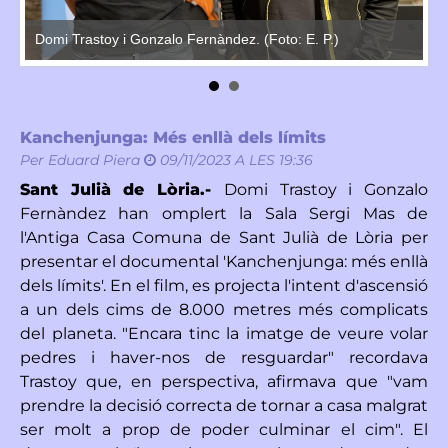
El
Domi Trastoy i Gonzalo Fernàndez. (Foto: E. P.)
pr
Kanchenjunga: Més enllà dels límits
Per
Eduard Piera
09/11/2023 A LES 19:36
Sant Julià de Lòria.-
Domi Trastoy i Gonzalo
Fernàndez han omplert la Sala Sergi Mas de
l'Antiga Casa Comuna de Sant Julià de Lòria per
presentar el documental 'Kanchenjunga: més enllà
dels límits'. En el film, es projecta l'intent d'ascensió
a un dels cims de 8.000 metres més complicats
del planeta. "Encara tinc la imatge de veure volar
pedres i haver-nos de resguardar" recordava
Trastoy que, en perspectiva, afirmava que "vam
prendre la decisió correcta de tornar a casa malgrat
ser molt a prop de poder culminar el cim". El