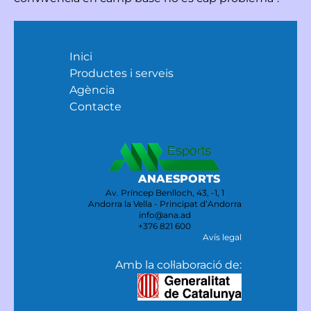
Inici
Productes i serveis
Agència
Contacte
ANAESPORTS
Av. Príncep Benlloch, 43, -1, 1
Andorra la Vella - Principat d’Andorra
info@ana.ad
+376 821 600
Avís legal
Amb la col·laboració de: