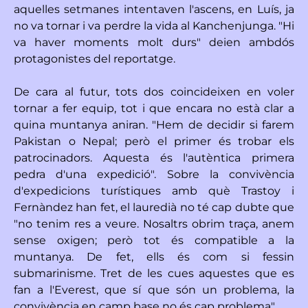
aquelles setmanes intentaven l'ascens, en Luís, ja
no va tornar i va perdre la vida al Kanchenjunga. "Hi
va haver moments molt durs" deien ambdós
protagonistes del reportatge.
De cara al futur, tots dos coincideixen en voler
tornar a fer equip, tot i que encara no està clar a
quina muntanya aniran. "Hem de decidir si farem
Pakistan o Nepal; però el primer és trobar els
patrocinadors. Aquesta és l'autèntica primera
pedra d'una expedició". Sobre la convivència
d'expedicions turístiques amb què Trastoy i
Fernàndez han fet, el lauredià no té cap dubte que
"no tenim res a veure. Nosaltrs obrim traça, anem
sense oxigen; però tot és compatible a la
muntanya. De fet, ells és com si fessin
submarinisme. Tret de les cues aquestes que es
fan a l'Everest, que sí que són un problema, la
convivència en camp base no és cap problema".