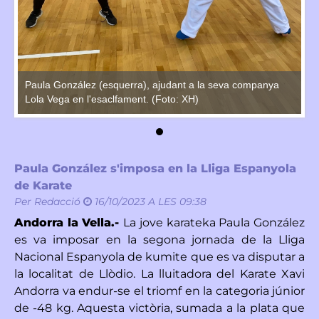
Paula González (esquerra), ajudant a la seva companya
Pa
Lola Vega en l'esaclfament. (Foto: XH)
Lo
Paula González s'imposa en la Lliga Espanyola
de Karate
Per
Redacció
16/10/2023 A LES 09:38
Andorra la Vella.-
La jove karateka Paula González
es va imposar en la segona jornada de la Lliga
Nacional Espanyola de kumite que es va disputar a
la localitat de Llòdio. La lluitadora del Karate Xavi
Andorra va endur-se el triomf en la categoria júnior
de -48 kg. Aquesta victòria, sumada a la plata que