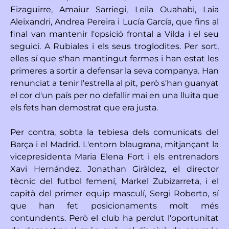
Eizaguirre, Amaiur Sarriegi, Leila Ouahabi, Laia
Aleixandri, Andrea Pereira i Lucía García, que fins al
final van mantenir l'opsició frontal a Vilda i el seu
seguici. A Rubiales i els seus troglodites. Per sort,
elles sí que s'han mantingut fermes i han estat les
primeres a sortir a defensar la seva companya. Han
renunciat a tenir l'estrella al pit, però s'han guanyat
el cor d'un país per no defallir mai en una lluita que
els fets han demostrat que era justa.
Per contra, sobta la tebiesa dels comunicats del
Barça i el Madrid. L'entorn blaugrana, mitjançant la
vicepresidenta Maria Elena Fort i els entrenadors
Xavi Hernández, Jonathan Giràldez, el director
tècnic del futbol femení, Markel Zubizarreta, i el
capità del primer equip masculí, Sergi Roberto, sí
que han fet posicionaments molt més
contundents. Però el club ha perdut l'oportunitat