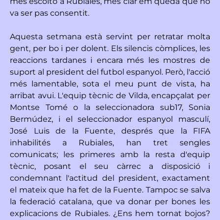
més escolto a Rubiales, més clar em queda que no
va ser pas consentit.
Aquesta setmana està servint per retratar molta
gent, per bo i per dolent. Els silencis còmplices, les
reaccions tardanes i encara més les mostres de
suport al president del futbol espanyol. Però, l'acció
més lamentable, sota el meu punt de vista, ha
arribat avui. L'equip tècnic de Vilda, encapçalat per
Montse Tomé o la seleccionadora sub17, Sonia
Bermúdez, i el seleccionador espanyol masculí,
José Luis de la Fuente, després que la FIFA
inhabilités a Rubiales, han tret sengles
comunicats; les primeres amb la resta d'equip
tècnic, posant el seu càrrec a disposició i
condemnant l'actitud del president, exactament
el mateix que ha fet de la Fuente. Tampoc se salva
la federació catalana, que va donar per bones les
explicacions de Rubiales. ¿Ens hem tornat bojos?