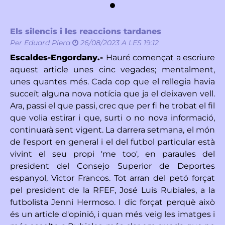
Els silencis i les reaccions tardanes
Per
Eduard Piera
26/08/2023 A LES 19:12
Escaldes-Engordany.-
Hauré començat a escriure
aquest article unes cinc vegades; mentalment,
unes quantes més. Cada cop que el rellegia havia
succeït alguna nova notícia que ja el deixaven vell.
Ara, passi el que passi, crec que per fi he trobat el fil
que volia estirar i que, surti o no nova informació,
continuarà sent vigent. La darrera setmana, el món
de l'esport en general i el del futbol particular està
vivint el seu propi 'me too', en paraules del
president del Consejo Superior de Deportes
espanyol, Víctor Francos. Tot arran del petó forçat
pel president de la RFEF, José Luis Rubiales, a la
futbolista Jenni Hermoso. I dic forçat perquè això
és un article d'opinió, i quan més veig les imatges i