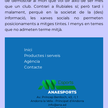
de demostrar al món què vol dir això de ser més
que un club. Contrari a Rubiales sí; però tard i
malament, perquè en la societat de la (des)
informació, les xarxes socials no permeten
posicionaments a mitges tintes. I menys en temes
que no admeten terme mitjà.
Inici
Productes i serveis
Agència
Contacte
ANAESPORTS
Av. Príncep Benlloch, 43, -1, 1
Andorra la Vella - Principat d’Andorra
info@ana.ad