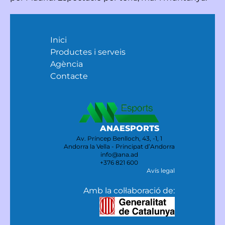
Inici
Productes i serveis
Agència
Contacte
ANAESPORTS
Av. Príncep Benlloch, 43, -1, 1
Andorra la Vella - Principat d’Andorra
info@ana.ad
+376 821 600
Avís legal
Amb la col·laboració de: