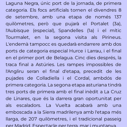
Laguna Negra, únic port de la jornada, de primera
categoria. Els focs artificials tornen el divendres 8
de setembre, amb una etapa de només 137
quilòmetres, però que pujarà el Portalet (3a),
l'Aubisque (especial), Spandelles (1a) i el mític
Tourmalet, en la segona visita als Pirineus.
L'endemà tampocc es quedarà endarrere amb dos
ports de categoria especial Hurce i Larrau, i el final
en el primer port de Belagua. Cinc dies després, la
traca final a Astúries. Les rampes impossibles de
l'Angliru seran el final d'etapa, precedit de les
pujades de Colladiella i el Cordal, ambdós de
primera categoria. La segona etapa asturiana tindrà
tres ports de primera amb el final inèdit a La Cruz
de Linares, que és la darrera gran oportunitat per
als escaladors. La Vuelta acabarà amb una
emboscada a la Sierra madrilenya amb l'etapa més
llarga, de 207 quilòmetres, i el tradicional passeig
per Madrid. Espectacle per terra, mar i muntanya.