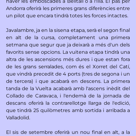
haver les emboscades a Belltall o a l'Illa. El pas per
Andorra oferirà les primeres grans diferències entre
un pilot que encara tindrà totes les forces intactes.
Javalambre, ja en la sisena etapa, serà el segon final
en alt de la cursa, completament una primera
setmana que segur que ja deixarà a més d'un dels
favorits sense opcions. La vuitena etapa tindrà una
altra de les ascensions més dures i que estan fora
de les grans serralades, com és el Xorret del Catí,
que vindrà precedit de 4 ports (tres de segona i un
de tercera) i que acabarà en descens. La primera
tanda de la Vuelta acabarà amb l'ascens inèdit del
Collado de Caravaca, i l'endemà de la jornada de
descans oferirà la contrarellotge llarga de l'edició,
que tindrà 25 quilòmetres amb sortida i arribada a
Valladolid.
El sis de setembre oferirà un nou final en alt, a la