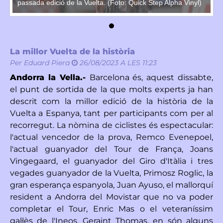
l)
passada edició de la Vuelta. (Foto: Quick Step Alpha Vinyl)
pa
La millor Vuelta de la història
Per
Eduard Piera
26/08/2023 A LES 11:23
Andorra la Vella.-
Barcelona és, aquest dissabte,
el punt de sortida de la que molts experts ja han
descrit com la millor edició de la història de la
Vuelta a Espanya, tant per participants com per al
recorregut. La nòmina de ciclistes és espectacular:
l'actual vencedor de la prova, Remco Evenepoel,
l'actual guanyador del Tour de França, Joans
Vingegaard, el guanyador del Giro d'Itàlia i tres
vegades guanyador de la Vuelta, Primosz Roglic, la
gran esperança espanyola, Juan Ayuso, el mallorquí
resident a Andorra del Movistar que no va poder
completar el Tour, Enric Mas o el veteraníssim
gal·lès de l'Ineos, Geraint Thomas, en són alguns