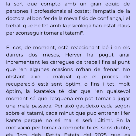
la sort que compto amb un gran equip de
persones i professionals al costat; l'empatia de la
doctora, el bon fer de la meva fisio de confiança, i el
treball que he fet amb la psicòloga han estat claus
per aconseguir tornar al tatami".
El cos, de moment, està reaccionant bé i en els
darrers dos mesos, Herver ha pogut anar
incrementant les càrregues de treball fins al punt
que "en algunes ocasions m'han de frenar". No
obstant això, i malgrat que el procés de
recuperació està sent òptim, o fins i tot, molt
òptim, la karateka té clar que "en qualsevol
moment sé que l'esquena em pot tornar a jugar
una mala passada. Per això gaudeixo cada segon
sobre el tatami, cada minut que puc entrenar i fer
karate perquè no sé mai si serà l'últim". En la
motivació per tornar a competir hi és, sens dubte,
els Jocs dels Petits Estats del 2025 que es