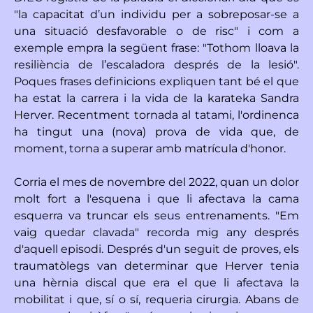
"la capacitat d’un individu per a sobreposar-se a
una situació desfavorable o de risc" i com a
exemple empra la següent frase: "Tothom lloava la
resiliència de l’escaladora després de la lesió".
Poques frases definicions expliquen tant bé el que
ha estat la carrera i la vida de la karateka Sandra
Herver. Recentment tornada al tatami, l'ordinenca
ha tingut una (nova) prova de vida que, de
moment, torna a superar amb matrícula d'honor.
Corria el mes de novembre del 2022, quan un dolor
molt fort a l'esquena i que li afectava la cama
esquerra va truncar els seus entrenaments. "Em
vaig quedar clavada" recorda mig any després
d'aquell episodi. Després d'un seguit de proves, els
traumatòlegs van determinar que Herver tenia
una hèrnia discal que era el que li afectava la
mobilitat i que, sí o sí, requeria cirurgia. Abans de