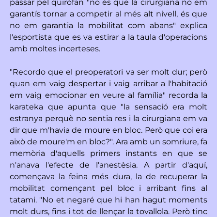
passar pel quiròfan "no és que la cirurgiana no em
garantís tornar a competir al més alt nivell, és que
no em garantia la mobilitat com abans" explica
l'esportista que es va estirar a la taula d'operacions
amb moltes incerteses.
"Recordo que el preoperatori va ser molt dur; però
quan em vaig despertar i vaig arribar a l'habitació
em vaig emocionar en veure al família" recorda la
karateka que apunta que "la sensació era molt
estranya perquè no sentia res i la cirurgiana em va
dir que m'havia de moure en bloc. Però que coi era
això de moure'm en bloc?". Ara amb un somriure, fa
memòria d'aquells primers instants en que se
n'anava l'efecte de l'anestèsia. A partir d'aquí,
començava la feina més dura, la de recuperar la
mobilitat començant pel bloc i arribant fins al
tatami. "No et negaré que hi han hagut moments
molt durs, fins i tot de llençar la tovallola. Però tinc