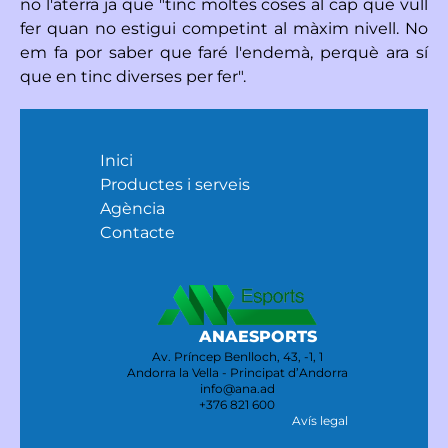
no l'aterra ja que "tinc moltes coses al cap que vull
fer quan no estigui competint al màxim nivell. No
em fa por saber que faré l'endemà, perquè ara sí
que en tinc diverses per fer".
Inici
Productes i serveis
Agència
Contacte
ANAESPORTS
Av. Príncep Benlloch, 43, -1, 1
Andorra la Vella - Principat d’Andorra
info@ana.ad
+376 821 600
Avís legal