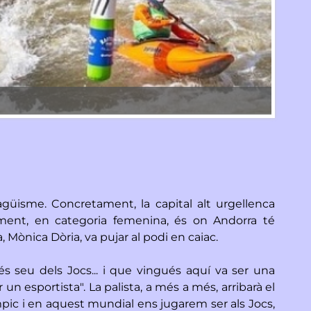
Les gra
agüisme. Concretament, la capital alt urgellenca
ament, en categoria femenina, és on Andorra té
Mònica Dòria, va pujar al podi en caiac.
és seu dels Jocs... i que vingués aquí va ser una
n esportista". La palista, a més a més, arribarà el
pic i en aquest mundial ens jugarem ser als Jocs,