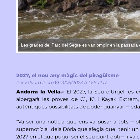
Les grades del Parc del Segre es van omplir en la passada 
2027, el nou any màgic del piragüisme
Per
Eduard Piera
13/05/2023 A LES 12:17
Andorra la Vella.-
El 2027, la Seu d'Urgell es 
albergarà les proves de C1, K1 i Kayak Extrem
autèntiques possibilitats de poder guanyar medall
"Va ser una notícia que ens va posar a tots molt
supernotícia" deia Dòria que afegia que "tenir un 
2027 en el que pugui ser el seu punt òptim i va 