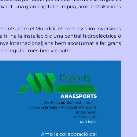
 davant una gran capital europea, amb instal·lacions
eniments, com el Mundial, és com assolim inversions
 hi ha la instal·lació d'una central hidroelèctrica o
nsenya internacional; ens hem acostumat a fer grans
 coneguts i més ben valorats".
ANAESPORTS
Av. Príncep Benlloch, 43, -1, 1
Andorra la Vella - Principat d’Andorra
info@ana.ad
+376 821 600
Avís legal
Amb la col·laboració de: