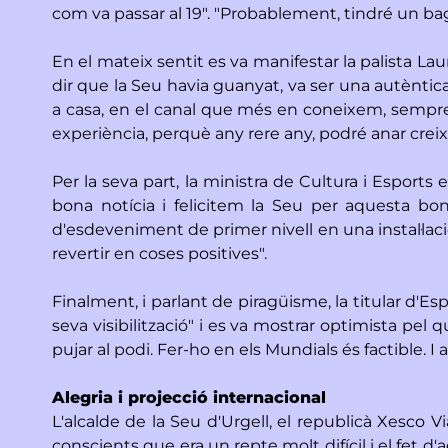
com va passar al 19". "Probablement, tindré un bag
En el mateix sentit es va manifestar la palista La
dir que la Seu havia guanyat, va ser una autèntica
a casa, en el canal que més en coneixem, sempre
experiència, perquè any rere any, podré anar crei
Per la seva part, la ministra de Cultura i Esports
bona notícia i felicitem la Seu per aquesta bona
d'esdeveniment de primer nivell en una instal·laci
revertir en coses positives".
Finalment, i parlant de piragüisme, la titular d'E
seva visibilització" i es va mostrar optimista pel
pujar al podi. Fer-ho en els Mundials és factible. I
Alegria i projecció internacional
L'alcalde de la Seu d'Urgell, el republicà Xesco 
conscients que era un repte molt difícil i el fet d