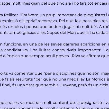
atge molt més gran del que tinc ara i ho farà tot encara 
ura Pellicer. "Estàvem un grup important de piragüistes i
 explosió d'alegria" recordava. Pel que fa a possibles re
 és un plus i penso que podem jugar-hi molt bé". A mé
xent; també gràcies a les Copes del Món que hi ha cada a
 en funcions, en una de les seves darreres aparicions en e
 candidatura i ha lluitat contra rivals importants" i 
ó olímpica que sempre acull proves". Riva va afirmar que
sports va comentar que "per a disciplines que no són maj
 que fa als resultats "per què no una medalla? La Mònica
 al final, és una data que sembla llunyana, però és un cicl
Viaplana, es va mostrar molt content de la designació i v
'aconseguir-ho ens va fer molt contents. Sabem el que repre