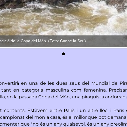
edició de la Copa del Món. (Foto: Canoe la Seu)
convertirà en una de les dues seus del Mundial de Pir
, tant en categoria masculina com femenina. Precis
a; en la passada Copa del Món, una piragüista andorrana, 
 contents. Estàvem entre París i un altre lloc, i París 
campionat del món a casa, és el millor que pot demanar u
comentar que "no és un any qualsevol, és un any preolím