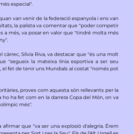
més especial".
 quan van venir de la federació espanyola i ens van
sultats, la palista va comentar que "poder competir
s a més, va posar en valor que "tindré molta més
ny".
l càrrec, Sílvia Riva, va destacar que "és una molt
que "segueix la mateixa línia esportiva a ser seu
, el fet de tenir uns Mundials al costat "només pot
oritàries, proves com aquesta són rellevants per la
 ja ho ha fet com en la darrera Copa del Món, on va
e olímpic més".
a afirmar que "va ser una explosió d'alegria. Érem
senta per Sort i per la Seu". Els de l'Alt Urgell es