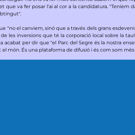
fet que va fer posar l'ai al cor a la candidatura. "Teníem
obtingut".
t que "no el canviem, sinó que a través dels grans esdev
de les inversions que té la corporació local sobre la taula
 ha acabat per dir que "el Parc del Segre és la nostra e
t el món. És una plataforma de difusió i és com som més