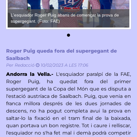
L'esquiador Roger Puig abans de començar la prova de
L'
supergegant. (Foto: FAE)
su
Roger Puig queda fora del supergegant de
Saalbach
Per
Redacció
10/02/2023 A LES 17:06
Andorra la Vella.-
L'esquiador paralpí de la FAE,
Roger Puig, ha quedat fora del primer
supergegant de la Copa del Món que es disputa a
l'estació austríaca de Saalbach. Puig, que venia en
franca millora després de les dues jornades de
descens, no ha pogut completa avui la prova en
saltar-lo la fixació en el tram final de la baixada,
quan portava un bon registre. Tot i caure i relliscar,
l'esquiador no s'ha fet mal i demà podrà competir