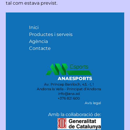
tal com estava previst.
Inici
Productes i serveis
Agència
Contacte
ANAESPORTS
Av. Príncep Benlloch, 43, -1, 1
Andorra la Vella - Principat d’Andorra
info@ana.ad
+376 821 600
Avís legal
Amb la col·laboració de: