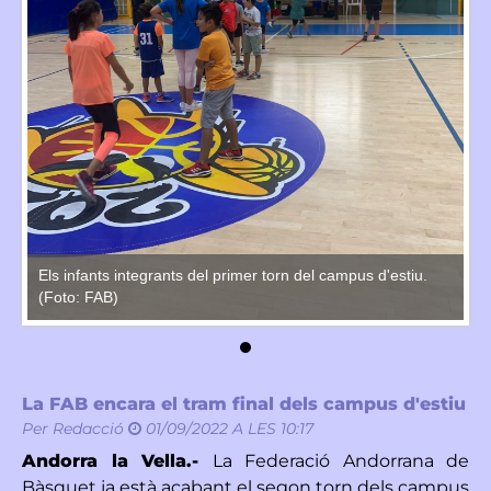
Els infants integrants del primer torn del campus d'estiu.
El
(Foto: FAB)
(F
La FAB encara el tram final dels campus d'estiu
Per
Redacció
01/09/2022 A LES 10:17
Andorra la Vella.-
La Federació Andorrana de
Bàsquet ja està acabant el segon torn dels campus