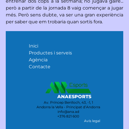
entrenar dos cops a la setmana; no jugava gaire...
però a partir de la jornada 8 vaig començar a jugar
més. Però sens dubte, va ser una gran experiència
per saber que em trobaria quan sortís fora.
Inici
Productes i serveis
Agència
Contacte
ANAESPORTS
Av. Príncep Benlloch, 43, -1, 1
Andorra la Vella - Principat d’Andorra
info@ana.ad
+376 821 600
Avís legal