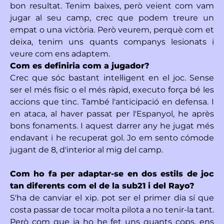
bon resultat. Tenim baixes, però veient com vam
jugar al seu camp, crec que podem treure un
empat o una victòria. Però veurem, perquè com et
deixa, tenim uns quants companys lesionats i
veure com ens adaptem.
Com es definiria com a jugador?
Crec que sóc bastant intel·ligent en el joc. Sense
ser el més físic o el més ràpid, executo força bé les
accions que tinc. També l'anticipació en defensa. I
en ataca, al haver passat per l'Espanyol, he après
bons fonaments. I aquest darrer any he jugat més
endavant i he recuperat gol. Jo em sento cómode
jugant de 8, d'interior al mig del camp.
Com ho fa per adaptar-se en dos estils de joc
tan diferents com el de la sub21 i del Rayo?
S'ha de canviar el xip. pot ser el primer dia sí que
costa passar de tocar molta pilota a no tenir-la tant.
Però com que ja ho he fet uns quants cops, ens