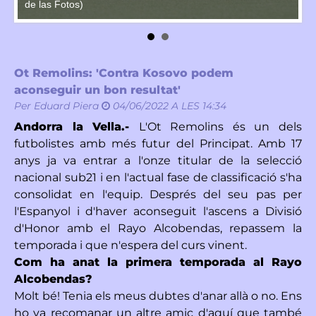
de las Fotos)
Al
Ot Remolins: 'Contra Kosovo podem
aconseguir un bon resultat'
Per
Eduard Piera
04/06/2022 A LES 14:34
Andorra la Vella.-
L'Ot Remolins és un dels
futbolistes amb més futur del Principat. Amb 17
anys ja va entrar a l'onze titular de la selecció
nacional sub21 i en l'actual fase de classificació s'ha
consolidat en l'equip. Després del seu pas per
l'Espanyol i d'haver aconseguit l'ascens a Divisió
d'Honor amb el Rayo Alcobendas, repassem la
temporada i que n'espera del curs vinent.
Com ha anat la primera temporada al Rayo
Alcobendas?
Molt bé! Tenia els meus dubtes d'anar allà o no. Ens
ho va recomanar un altre amic d'aquí que també