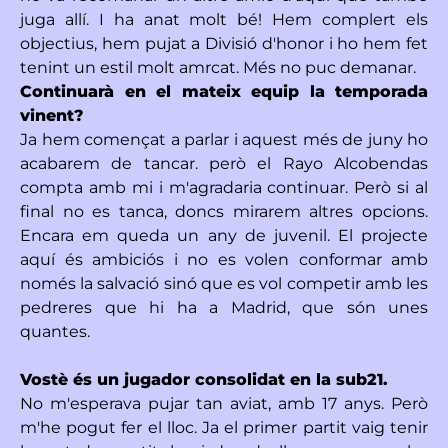
juga allí. I ha anat molt bé! Hem complert els
objectius, hem pujat a Divisió d'honor i ho hem fet
tenint un estil molt amrcat. Més no puc demanar.
Continuarà en el mateix equip la temporada
vinent?
Ja hem començat a parlar i aquest més de juny ho
acabarem de tancar. però el Rayo Alcobendas
compta amb mi i m'agradaria continuar. Però si al
final no es tanca, doncs mirarem altres opcions.
Encara em queda un any de juvenil. El projecte
aquí és ambiciós i no es volen conformar amb
només la salvació sinó que es vol competir amb les
pedreres que hi ha a Madrid, que són unes
quantes.
Vostè és un jugador consolidat en la sub21.
No m'esperava pujar tan aviat, amb 17 anys. Però
m'he pogut fer el lloc. Ja el primer partit vaig tenir